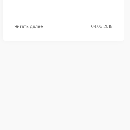
Бодибилдеру нужны ежедневные тренировки,
а также специальное питание с...
Читать далее
04.05.2018