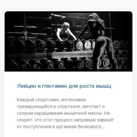
Лейцин и глютамин для роста мышц
Каждый спортсмен, интенсивно
тренирующийся в спортзале, мечтает о
скором наращивании мышечной массы. Не
секрет, что этот процесс напрямую зависит
от поступления в организм белкового
протеина. Однако для того, чтобы клетки