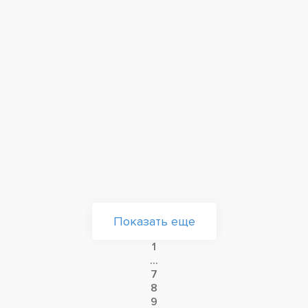
Показать еще
1
...
7
8
9