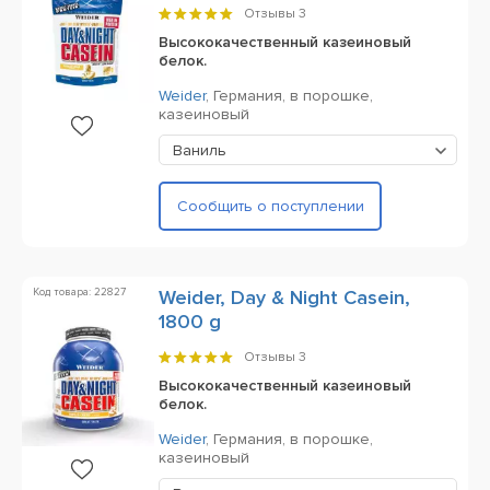
Отзывы
3
Высококачественный казеиновый
белок.
Weider
,
Германия,
в порошке,
казеиновый
Ваниль
Сообщить о поступлении
Код товара: 22827
Weider, Day & Night Casein,
1800 g
Отзывы
3
Высококачественный казеиновый
белок.
Weider
,
Германия,
в порошке,
казеиновый