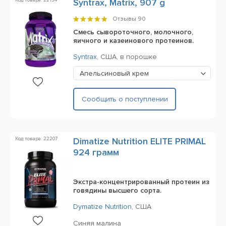
Код товара: 22134
Syntrax, Matrix, 907 g
Отзывы
90
Смесь сывороточного, молочного,
яичного и казеинового протеинов.
Syntrax
,
США,
в порошке
Апельсиновый крем
Сообщить о поступлении
Код товара: 22207
Dimatize Nutrition ELITE PRIMAL
924 грамм
Экстра-концентрированный протеин из
говядины высшего сорта.
Dymatize Nutrition
,
США
Синяя малина