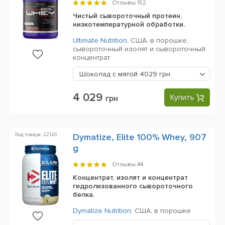
Отзывы
152
Чистый сывороточный протеин,
низкотемпературной обработки.
Ultimate Nutrition
,
США,
в порошке,
сывороточный изолят и сывороточный
концентрат
Шоколад с мятой
4029 грн
4 029
Купить
грн
Код товара: 22120
Dymatize, Elite 100% Whey, 907
g
Отзывы
44
Концентрат, изолят и концентрат
гидролизованного сывороточного
белка.
Dymatize Nutrition
,
США,
в порошке