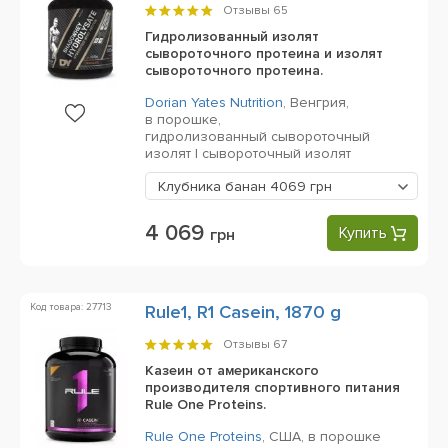
Отзывы
65
Гидролизованный изолят
сывороточного протеина и изолят
сывороточного протеина.
Dorian Yates Nutrition
,
Венгрия,
в порошке,
гидролизованный сывороточный
изолят | сывороточный изолят
Клубника банан
4069 грн
4 069
Купить
грн
Код товара: 27713
Rule1, R1 Casein, 1870 g
Отзывы
67
Казеин от американского
производителя спортивного питания
Rule One Proteins.
Rule One Proteins
,
США,
в порошке