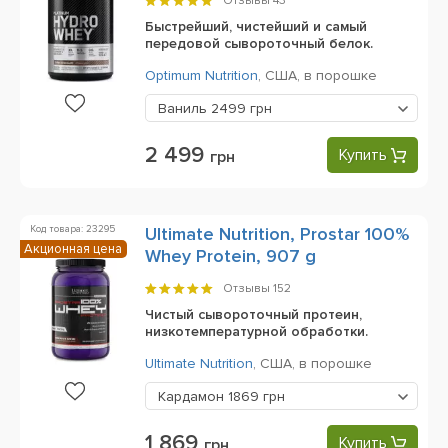
Отзывы
43
Быстрейший, чистейший и самый
передовой сывороточный белок.
Optimum Nutrition
,
США,
в порошке
Ваниль
2499 грн
2 499
Купить
грн
Код товара: 23295
Ultimate Nutrition, Prostar 100%
Акционная цена
Whey Protein, 907 g
Отзывы
152
Чистый сывороточный протеин,
низкотемпературной обработки.
Ultimate Nutrition
,
США,
в порошке
Кардамон
1869 грн
1 869
Купить
грн