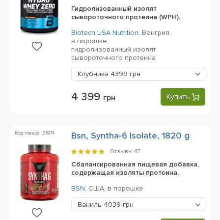
Гидролизованный изолят
сывороточного протеина (WPH).
Biotech USA Nutrition
,
Венгрия,
в порошке,
гидролизованный изолят
сывороточного протеина
Клубника
4399 грн
4 399
Купить
грн
Код товара: 21974
Bsn, Syntha-6 Isolate, 1820 g
Отзывы
47
Сбалансированная пищевая добавка,
содержащая изоляты протеина.
BSN
,
США,
в порошке
Ваниль
4039 грн