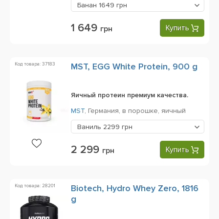
Банан
1649 грн
1 649
Купить
грн
Код товара: 37183
MST, EGG White Protein, 900 g
Яичный протеин премиум качества.
MST
,
Германия,
в порошке,
яичный
Ваниль
2299 грн
2 299
Купить
грн
Код товара: 28201
Biotech, Hydro Whey Zero, 1816
g