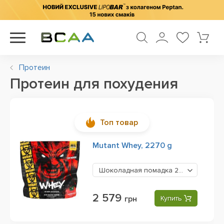
Протеин
Протеин для похудения
Топ товар
Mutant Whey, 2270 g
Шоколадная помадка
2579 грн
2 579
грн
Купить