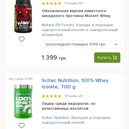
Отзывы
90
Обновленная версия известного
канадского протеина Mutant Whey.
Mutant (Fit Foods)
,
Канада,
в порошке,
сывороточный изолят и сывороточный
концентрат
Шоколадная помадка
1399 грн
1 399
Купить
грн
Код товара: 22391
Scitec Nutrition, 100% Whey
Isolate, 700 g
Отзывы
26
Лидер среди недорогих, но
качественных изолятов.
Scitec Nutrition
,
Венгрия,
в порошке,
сывороточный изолят