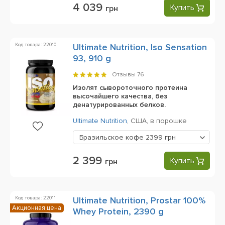
4 039
Купить
грн
Код товара: 22010
Ultimate Nutrition, Iso Sensation
93, 910 g
Отзывы
76
Изолят сывороточного протеина
высочайшего качества, без
денатурированных белков.
Ultimate Nutrition
,
США,
в порошке
Бразильское кофе
2399 грн
2 399
Купить
грн
Код товара: 22011
Ultimate Nutrition, Prostar 100%
Акционная цена
Whey Protein, 2390 g