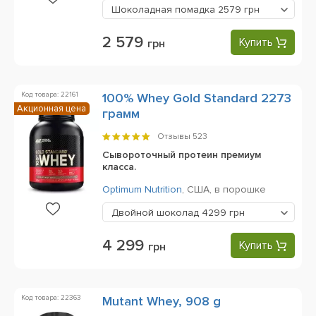
Шоколадная помадка
2579 грн
2 579
Купить
грн
Код товара: 22161
100% Whey Gold Standard 2273
Акционная цена
грамм
Отзывы
523
Сывороточный протеин премиум
класса.
Optimum Nutrition
,
США,
в порошке
Двойной шоколад
4299 грн
4 299
Купить
грн
Код товара: 22363
Mutant Whey, 908 g