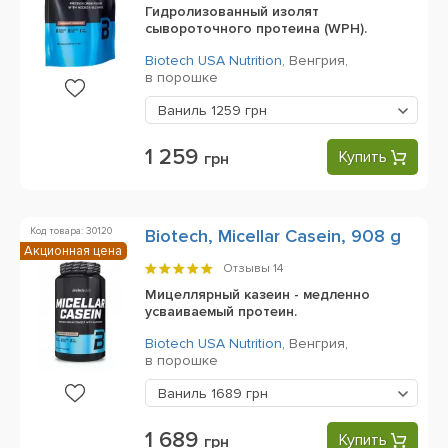
Гидролизованный изолят
сывороточного протеина (WPH).
Biotech USA Nutrition
,
Венгрия,
в порошке
Ваниль
1259 грн
1 259
Купить
грн
Код товара: 30120
Biotech, Micellar Casein, 908 g
Акционная цена
Отзывы
14
Мицеллярный казеин - медленно
усваиваемый протеин.
Biotech USA Nutrition
,
Венгрия,
в порошке
Ваниль
1689 грн
1 689
Купить
грн