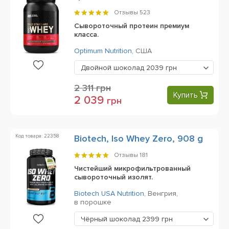
Отзывы
523
Сывороточный протеин премиум
класса.
Optimum Nutrition
,
США
Двойной шоколад
2039 грн
2 311
грн
Купить
2 039
грн
Код товара: 22358
Biotech, Iso Whey Zero, 908 g
Отзывы
181
Чистейший микрофильтрованный
сывороточный изолят.
Biotech USA Nutrition
,
Венгрия,
в порошке
Чёрный шоколад
2399 грн