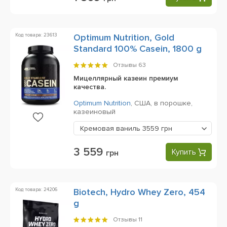
Код товара: 23613
Optimum Nutrition, Gold
Standard 100% Casein, 1800 g
Отзывы
63
Мицеллярный казеин премиум
качества.
Optimum Nutrition
,
США,
в порошке,
казеиновый
Кремовая ваниль
3559 грн
3 559
Купить
грн
Код товара: 24206
Biotech, Hydro Whey Zero, 454
g
Отзывы
11