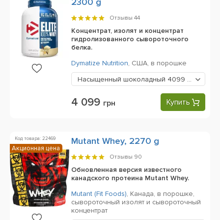
2300 g
Отзывы
44
Концентрат, изолят и концентрат
гидролизованного сывороточного
белка.
Dymatize Nutrition
,
США,
в порошке
Насыщенный шоколадный
4099 грн
4 099
Купить
грн
Код товара: 22469
Mutant Whey, 2270 g
Акционная цена
Отзывы
90
Обновленная версия известного
канадского протеина Mutant Whey.
Mutant (Fit Foods)
,
Канада,
в порошке,
сывороточный изолят и сывороточный
концентрат