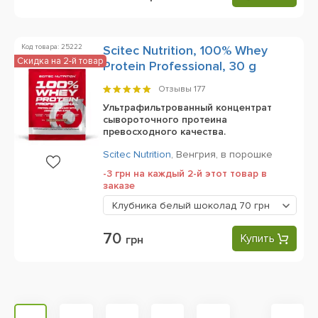
Код товара: 25222
Scitec Nutrition, 100% Whey
Скидка на 2-й товар
Protein Professional, 30 g
Отзывы
177
Ультрафильтрованный концентрат
сывороточного протеина
превосходного качества.
Scitec Nutrition
,
Венгрия,
в порошке
-3 грн на каждый 2-й этот товар в
заказе
Клубника белый шоколад
70 грн
70
Купить
грн