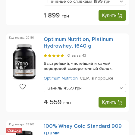
Печенье со сливками
1899 грн
1 899
Купить
грн
Код товара: 22166
Optimum Nutrition, Platinum
Hydrowhey, 1640 g
Отзывы
43
Быстрейший, чистейший и самый
передовой сывороточный белок.
Optimum Nutrition
,
США,
в порошке
Ваниль
4559 грн
4 559
Купить
грн
Код товара: 22202
100% Whey Gold Standard 909
Скидка
грамм