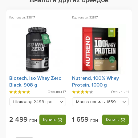
Аналоги других брендов
Код товара: 33817
Код товара: 32817
Ко
Biotech, Iso Whey Zero
Nutrend, 100% Whey
M
Black, 908 g
Protein, 1000 g
9
Отзывы
17
Отзывы
11
Шоколад
2499 грн
Манго ваниль
1659 грн
2 499
1 659
грн
Купить
грн
Купить