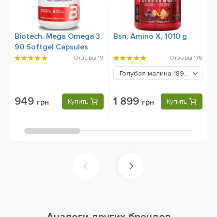
Biotech, Mega Omega 3,
Bsn, Amino X, 1010 g
U
90 Softgel Capsules
P
P
Отзывы
19
Отзывы
176
Голубая малина
1899 грн
949
1 899
грн
Купить
грн
Купить