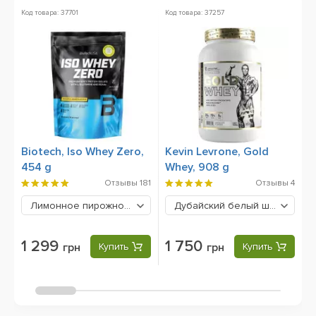
Код товара: 37701
Код товара: 37257
Ко
Biotech, Iso Whey Zero,
Kevin Levrone, Gold
O
454 g
Whey, 908 g
S
8
Отзывы
181
Отзывы
4
Лимонное пирожное
1299 грн
Дубайский белый шоколад
1
1 299
1 750
грн
Купить
грн
Купить