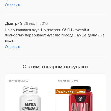
Ответить
Дмитрий
26 июля 2016
Не понравился вкус. Но протеин ОЧЕНЬ густой и
полностью перебивает чувство голода. Лучше делать на
воде.
Ответить
С этим товаром покупают
Код товара: 22802
Код товара: 21975
Ко
Акционная цена
А