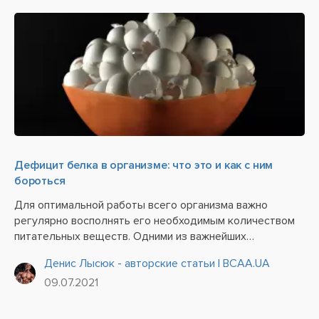
Дефицит белка в организме: что это и как с ним
бороться
Для оптимальной работы всего организма важно
регулярно восполнять его необходимым количеством
питательных веществ. Одними из важнейших
нутриентов считаются именно белки (протеины). Они
Денис Лысюк - авторские статьи | BCAA.UA
являются не только основным «строительным»
09.07.2021
материалом для создания...