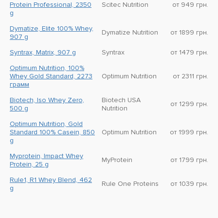
Protein Professional, 2350
Scitec Nutrition
от 949 грн.
g
Dymatize, Elite 100% Whey,
Dymatize Nutrition
от 1899 грн.
907 g
Syntrax, Matrix, 907 g
Syntrax
от 1479 грн.
Optimum Nutrition, 100%
Whey Gold Standard, 2273
Optimum Nutrition
от 2311 грн.
грамм
Biotech, Iso Whey Zero,
Biotech USA
от 1299 грн.
500 g
Nutrition
Optimum Nutrition, Gold
Standard 100% Casein, 850
Optimum Nutrition
от 1999 грн.
g
Myprotein, Impact Whey
MyProtein
от 1799 грн.
Protein, 25 g
Rule1, R1 Whey Blend, 462
Rule One Proteins
от 1039 грн.
g