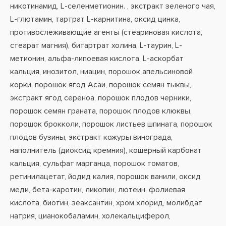
никотинамид, L-селенметионин. , экстракт зеленого чая,
L-глютамин, тартрат L-карнитина, оксид цинка,
противослеживающие агенты (стеариновая кислота,
стеарат магния), битартрат холина, L-таурин, L-
метионин, альфа-липоевая кислота, L-аскорбат
кальция, инозитол, ниацин, порошок апельсиновой
корки, порошок ягод Асаи, порошок семян тыквы,
экстракт ягод сереноа, порошок плодов черники,
порошок семян граната, порошок плодов клюквы,
порошок брокколи, порошок листьев шпината, порошок
плодов бузины, экстракт кожуры винограда,
наполнитель (диоксид кремния), кошерный карбонат
кальция, сульфат марганца, порошок томатов,
ретинилацетат, йодид калия, порошок ванили, оксид
меди, бета-каротин, ликопин, лютеин, фолиевая
кислота, биотин, зеаксантин, хром хлорид, молибдат
натрия, цианокобаламин, холекальциферол,