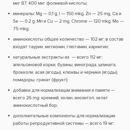
мкг В7, 400 мкг фолиевой кислоты;
минералы: Mg — 0,1 g, I — 150 mkg, Zn — 25 mg, Ca и
Se — 0.2 g, Mn и Cu — 2 mg, Chrome — 120 mkg, Mo —
75 mkg;
аминокислоты общее количество — 102 мг: в состав
входят таурин, метионин, глютамин, карнитин;
натуральные экстракты из — всего 112 мг:
апельсиновой корки, бузины, винограда, шпината,
брокколи, асая (ягоды), клюквы и черники (ягоды),
помидоры, гранат (фрукт);
добавки для нормализации внимания и памяти —
всего 26 mg: кремний, холин, инозитол, хелат
аминокислотный бор,
дополнительные компоненты для нормализации
работы репродуктивной системы — всего 19 мг: