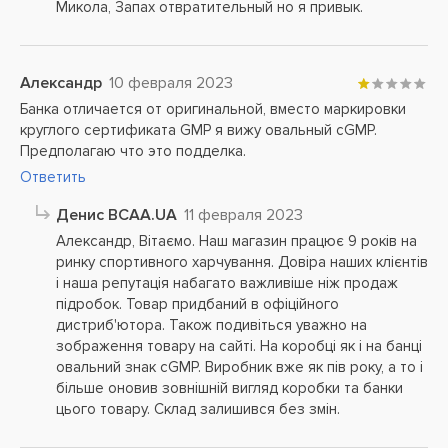
Микола, Запах отвратительный но я привык.
Александр
10 февраля 2023
Банка отличается от оригинальной, вместо маркировки
круглого сертификата GMP я вижу овальный cGMP.
Предполагаю что это подделка.
Ответить
Денис BCAA.UA
11 февраля 2023
Александр, Вітаємо. Наш магазин працює 9 років на
ринку спортивного харчування. Довіра наших клієнтів
і наша репутація набагато важливіше ніж продаж
підробок. Товар придбаний в офіційного
дистриб'ютора. Також подивіться уважно на
зображення товару на сайті. На коробці як і на банці
овальний знак cGMP. Виробник вже як пів року, а то і
більше оновив зовнішній вигляд коробки та банки
цього товару. Склад залишився без змін.