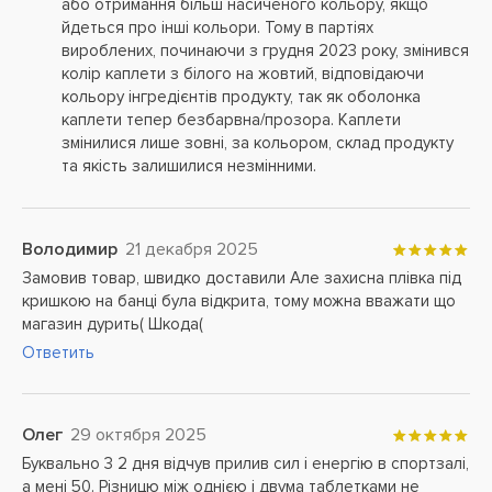
або отримання більш насиченого кольору, якщо
йдеться про інші кольори. Тому в партіях
вироблених, починаючи з грудня 2023 року, змінився
колір каплети з білого на жовтий, відповідаючи
кольору інгредієнтів продукту, так як оболонка
каплети тепер безбарвна/прозора. Каплети
змінилися лише зовні, за кольором, склад продукту
та якість залишилися незмінними.
Володимир
21 декабря 2025
Замовив товар, швидко доставили Але захисна плівка під
кришкою на банці була відкрита, тому можна вважати що
магазин дурить( Шкода(
Ответить
Олег
29 октября 2025
Буквально 3 2 дня відчув прилив сил і енергію в спортзалі,
а мені 50. Різницю між однією і двума таблетками не