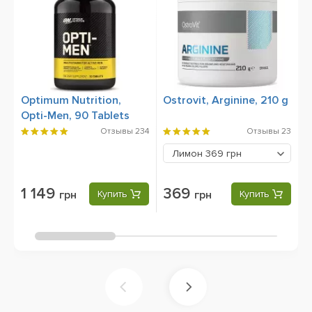
Optimum Nutrition,
Ostrovit, Arginine, 210 g
U
Opti-Men, 90 Tablets
P
P
Отзывы
234
Отзывы
23
Лимон
369 грн
1 149
369
грн
Купить
грн
Купить