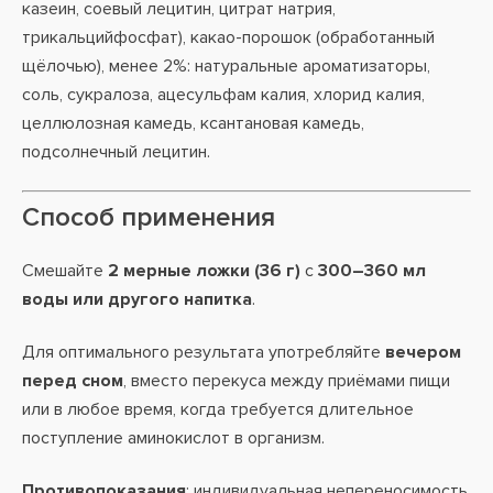
казеин, соевый лецитин, цитрат натрия,
трикальцийфосфат), какао-порошок (обработанный
щёлочью), менее 2%: натуральные ароматизаторы,
соль, сукралоза, ацесульфам калия, хлорид калия,
целлюлозная камедь, ксантановая камедь,
подсолнечный лецитин.
Способ применения
Смешайте
2 мерные ложки (36 г)
с
300–360 мл
воды или другого напитка
.
Для оптимального результата употребляйте
вечером
перед сном
, вместо перекуса между приёмами пищи
или в любое время, когда требуется длительное
поступление аминокислот в организм.
Противопоказания
: индивидуальная непереносимость