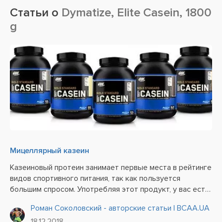
Статьи о
Dymatize, Elite Casein, 1800
g
Мицеллярный казеин
Казеиновый протеин занимает первые места в рейтинге
видов спортивного питания, так как пользуется
большим спросом. Употребляя этот продукт, у вас есть
отличная возможность оперативно повысить свою
Роман Соколовский - авторские статьи | BCAA.UA
результативность и красоту тела. А слышали ли вы про
18.12.2018