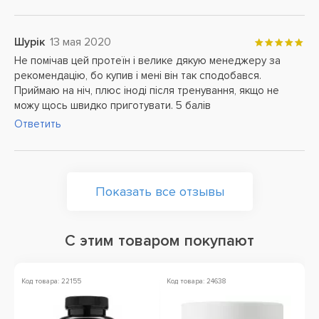
Шурік
13 мая 2020
Не помічав цей протеїн і велике дякую менеджеру за
рекомендацію, бо купив і мені він так сподобався.
Приймаю на ніч, плюс іноді після тренування, якщо не
можу щось швидко приготувати. 5 балів
Ответить
Показать все отзывы
С этим товаром покупают
Код товара: 22155
Код товара: 24638
Ко
А