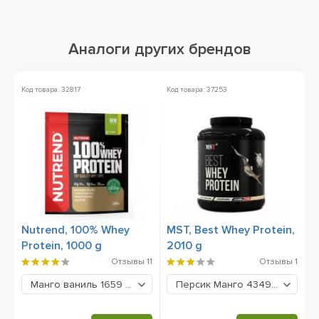
Аналоги других брендов
Код товара: 32817
Код товара: 37253
Ко
Nutrend, 100% Whey
MST, Best Whey Protein,
A
Protein, 1000 g
2010 g
W
Отзывы
11
Отзывы
1
Манго ваниль
1659 грн
Персик Манго
4349 грн