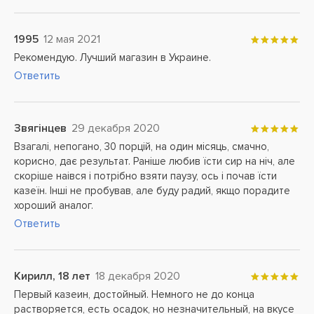
1995
12 мая 2021
Рекомендую. Лучший магазин в Украине.
Ответить
Звягінцев
29 декабря 2020
Взагалі, непогано, 30 порцій, на один місяць, смачно,
корисно, дає результат. Раніше любив їсти сир на ніч, але
скоріше наівся і потрібно взяти паузу, ось і почав їсти
казеїн. Інші не пробував, але буду радий, якщо порадите
хороший аналог.
Ответить
Кирилл, 18 лет
18 декабря 2020
Первый казеин, достойный. Немного не до конца
растворяется, есть осадок, но незначительный, на вкусе