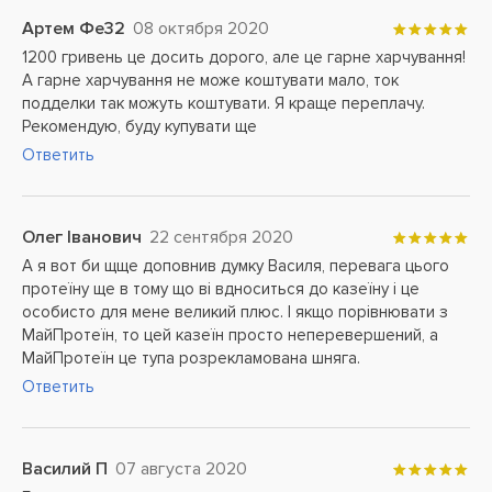
Артем Фе32
08 октября 2020
1200 гривень це досить дорого, але це гарне харчування!
А гарне харчування не може коштувати мало, ток
подделки так можуть коштувати. Я краще переплачу.
Рекомендую, буду купувати ще
Ответить
Олег Іванович
22 сентября 2020
А я вот би щще доповнив думку Василя, перевага цього
протеїну ще в тому що ві вдноситься до казеїну і це
особисто для мене великий плюс. І якщо порівнювати з
МайПротеїн, то цей казеїн просто неперевершений, а
МайПротеїн це тупа розрекламована шняга.
Ответить
Василий П
07 августа 2020