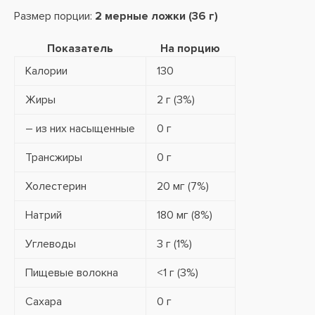
Размер порции:
2 мерные ложки (36 г)
Показатель
На порцию
Калории
130
Жиры
2 г (3%)
– из них насыщенные
0 г
Трансжиры
0 г
Холестерин
20 мг (7%)
Натрий
180 мг (8%)
Углеводы
3 г (1%)
Пищевые волокна
<1 г (3%)
Сахара
0 г