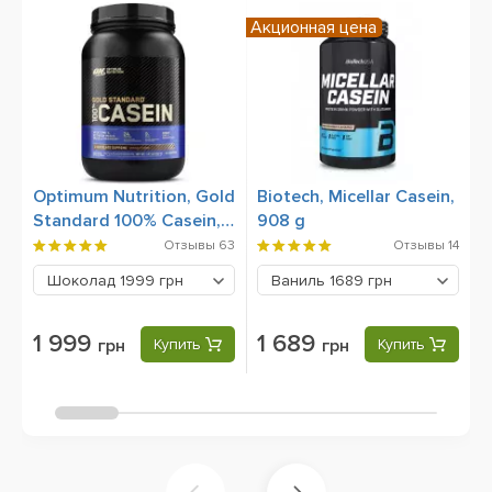
Акционная цена
Optimum Nutrition, Gold
Biotech, Micellar Casein,
S
Standard 100% Casein,
908 g
9
850 g
Отзывы
63
Отзывы
14
Шоколад
1999 грн
Ваниль
1689 грн
1 999
1 689
грн
Купить
грн
Купить