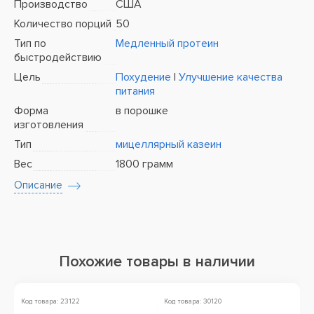
Производство
США
Количество порций
50
Тип по
Медленный протеин
быстродействию
Цель
Похудение
|
Улучшение качества
питания
Форма
в порошке
изготовления
Тип
мицеллярный казеин
Вес
1800 грамм
Описание
Похожие товары в наличии
Код товара: 23122
Код товара: 30120
Ко