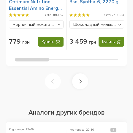
Optimum Nutrition,
Bsn, Syntha-6, 2270 g
O
Essential Amino Energy,
6
270 грамм
Отзывы
57
Отзывы
124
Черничный мохито
779 грн
Шоколадный милкшейк
3459 
779
3 459
грн
Купить
грн
Купить
Аналоги других брендов
Код товара: 22469
Ко
Код товара: 29136