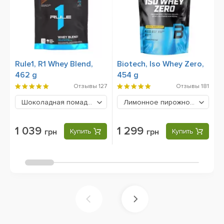
Rule1, R1 Whey Blend,
Biotech, Iso Whey Zero,
K
462 g
454 g
W
Отзывы
127
Отзывы
181
Шоколадная помадка
1039 грн
Лимонное пирожное
1299 гр
1 039
1 299
грн
Купить
грн
Купить