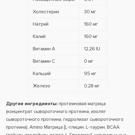
Холестерин
30 мг
Натрий
160 мг
Калий
160 мг
Витамин A
12,26 IU
Витамин С
0 мг
Кальций
95 мг
Железо
0,28 мг
Другие ингредиенты:
протеиновая матрица
(концентрат сывороточного протеина, изолят
сывороточного протеина, гидролизат сывороточного
протеина), Amino Матрица [L-глицин, L-таурин, ВСАА