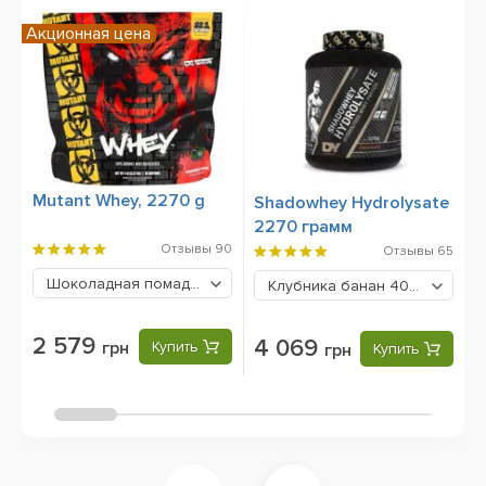
Акционная цена
Mutant Whey, 2270 g
B
Shadowhey Hydrolysate
B
2270 грамм
Отзывы
90
Отзывы
65
Шоколадная помадка
2579 грн
Клубника банан
4069 грн
2 579
4 069
грн
Купить
грн
Купить