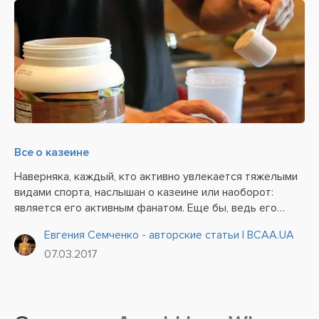
Все о казеине
Наверняка, каждый, кто активно увлекается тяжелыми
видами спорта, наслышан о казеине или наоборот:
является его активным фанатом. Еще бы, ведь его
свойства и высокая эффективность приносят пользу
Евгения Семченко - авторские статьи | BCAA.UA
нашему организму. Белок казеина часто используют как
07.03.2017
основу большинства...