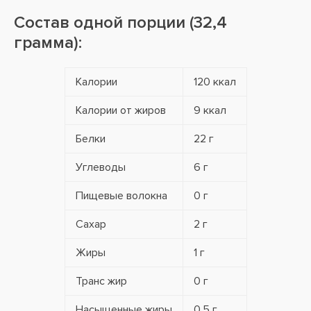
Состав одной порции (32,4
грамма):
Калории
120 ккал
Калории от жиров
9 ккал
Белки
22 г
Углеводы
6 г
Пищевые волокна
0 г
Сахар
2 г
Жиры
1 г
Транс жир
0 г
Насыщенные жиры
0,5 г