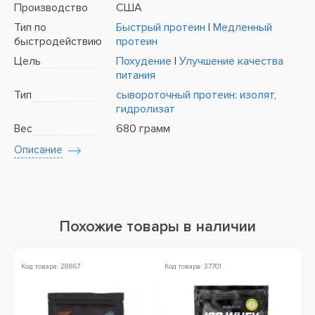
Производство
США
Тип по
Быстрый протеин
|
Медленный
быстродействию
протеин
Цель
Похудение
|
Улучшение качества
питания
Тип
сывороточный протеин
:
изолят
,
гидролизат
Вес
680 грамм
Описание
Похожие товары в наличии
Код товара: 28867
Код товара: 37701
Ко