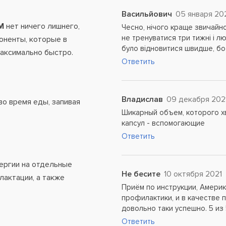
Васильйович
05 января 20
M
нет ничего лишнего,
Чесно, нічого краще звичайн
не тренуватися три тижні і л
оненты, которые в
було відновитися швидше, бо 
аксимально быстро.
Ответить
Владислав
09 декабря 202
во время еды, запивая
Шикарный объем, которого х
капсул - вспомогающие
Ответить
ергии на отдельные
Не бесите
10 октября 2021
лактации, а также
Приём по инструкции, Америк
профилактики, и в качестве 
довольно таки успешно. 5 из 
Ответить