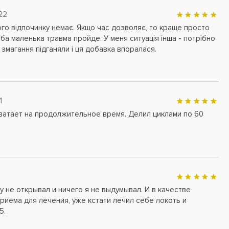
22
ого відпочинку немає. Якщо час дозволяє, то краще просто
юба маленька травма пройде. У меня ситуація інша - потрібно
змагання підганяли і ця добавка впоралася.
1
ватает на продолжительное время. Делил циклами по 60
у не открывал и ничего я не выдумывал. И в качестве
приёма для лечения, уже кстати лечил себе локоть и
5.