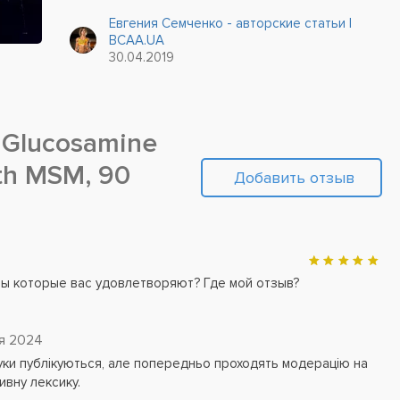
«усилителей» приводят к их быстрому износу.
Евгения Семченко - авторские статьи |
BCAA.UA
30.04.2019
 Glucosamine
th MSM, 90
Добавить отзыв
вы которые вас удовлетворяют? Где мой отзыв?
я 2024
дгуки публікуються, але попередньо проходять модерацію на
ивну лексику.