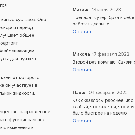
ся:
Михаил
13 июля 2023
Препарат супер, брал и себе 
канью суставов. Оно
работать дальше.
ускоряя период
Ответить
 улучшает общее
еоартрит.
обезболивающим
Микола
17 февраля 2022
сулы для лучшего
Второй раз покупаю. Связки 
Ответить
кани, от которого
же он участвует в
Павел
04 февраля 2022
льной жидкости,
Как оказалось, рабочее! ибо
.
слабый, что кажется, что мо
ещество, направленное
было быстрее на неделю
шить функциональное
Ответить
ных изменений в