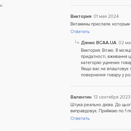
ь;
Виктория
01 мая 2024
Витамины прислали, которым 
Ответить
Денис BCAA.UA
02 ма
Виктория, Вітаю, 8 міся
придатності, вживання ц
категорію уцінених това
Якщо вас не влаштовує т
повернення товару у ро
Валентин
13 сентября 2023
Штука реально дієва. До цьог
виправдовує. Приймаю по 1 піг
Ответить