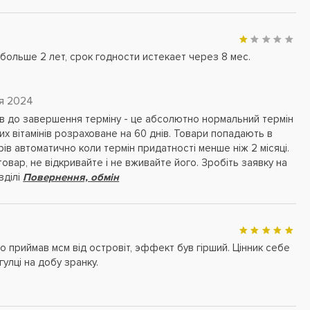
больше 2 лет, срок годности истекает через 8 мес.
я 2024
ців до завершення терміну - це абсолютно нормальний термін
их вітамінів розраховане на 60 днів. Товари попадають в
рів автоматично коли термін придатності менше ніж 2 місяці.
овар, не відкривайте і не вживайте його. Зробіть заявку на
зділі
Повернення, обмін
о приймав мсм від островіт, эффект був гірший. Цінник себе
улці на добу зранку.