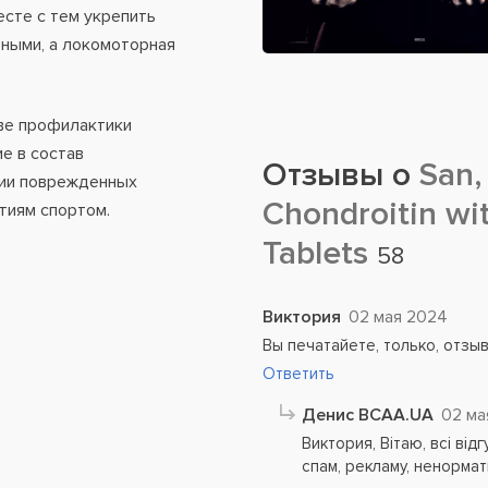
сте с тем укрепить
вными, а локомоторная
ве профилактики
е в состав
Отзывы о
San,
ции поврежденных
Chondroitin wi
ятиям спортом.
Tablets
58
Виктория
02 мая 2024
Вы печатайете, только, отзы
Ответить
Денис BCAA.UA
02 ма
Виктория, Вітаю, всі ві
спам, рекламу, ненормат