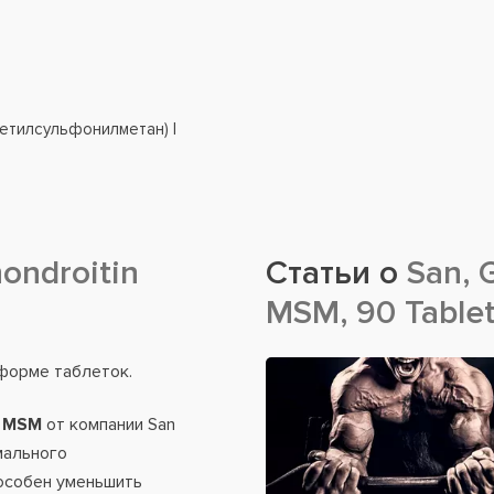
етилсульфонилметан) |
ondroitin
Статьи о
San, 
MSM, 90 Table
форме таблеток.
n MSM
от компании San
мального
особен уменьшить