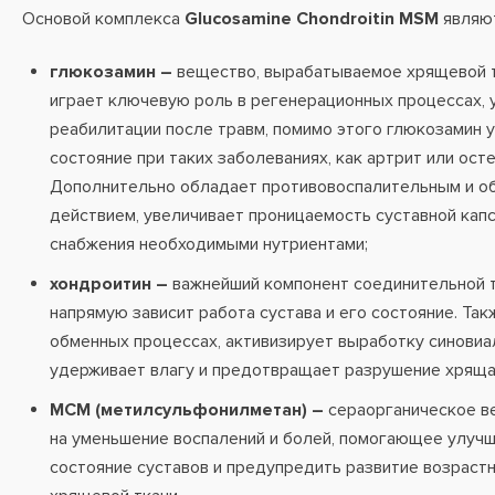
Основой комплекса
Glucosamine Chondroitin MSM
являют
глюкозамин –
вещество, вырабатываемое хрящевой т
играет ключевую роль в регенерационных процессах, 
реабилитации после травм, помимо этого глюкозамин
состояние при таких заболеваниях, как артрит или ост
Дополнительно обладает противовоспалительным и 
действием, увеличивает проницаемость суставной кап
снабжения необходимыми нутриентами;
хондроитин –
важнейший компонент соединительной т
напрямую зависит работа сустава и его состояние. Так
обменных процессах, активизирует выработку синовиа
удерживает влагу и предотвращает разрушение хряща
МСМ (метилсульфонилметан) –
сераорганическое в
на уменьшение воспалений и болей, помогающее улуч
состояние суставов и предупредить развитие возраст