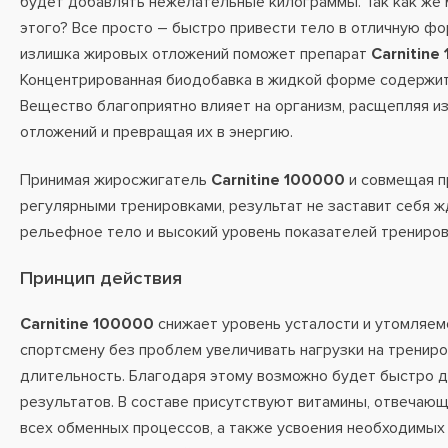
будет добавлять нежелательные килограммы. Так как же
этого? Все просто – быстро привести тело в отличную фо
излишка жировых отложений поможет препарат
Carnitine
Концентрированная биодобавка в жидкой форме содержит 
Вещество благоприятно влияет на организм, расщепляя и
отложений и превращая их в энергию.
Принимая жиросжигатель
Carnitine 100000
и совмещая п
регулярными тренировками, результат не заставит себя ж
рельефное тело и высокий уровень показателей трениров
Принцип действия
Carnitine 100000
снижает уровень усталости и утомляемо
спортсмену без проблем увеличивать нагрузки на трениров
длительность. Благодаря этому возможно будет быстро д
результатов. В составе присутствуют витамины, отвечаю
всех обменных процессов, а также усвоения необходимых