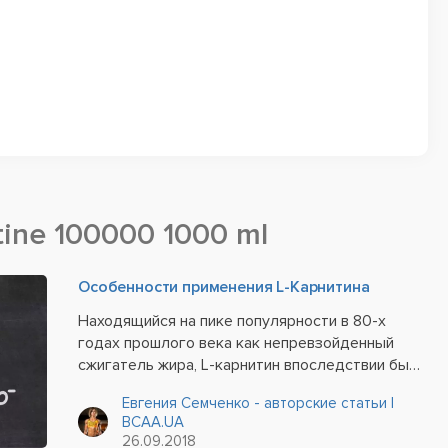
tine 100000 1000 ml
Особенности применения L-Карнитина
Находящийся на пике популярности в 80-х
годах прошлого века как непревзойденный
сжигатель жира, L-карнитин впоследствии был
незаслуженно сброшен со счетов. И только
Евгения Семченко - авторские статьи |
недавно ему вновь удалось занять
BCAA.UA
подобающее достойное место в ряду
26.09.2018