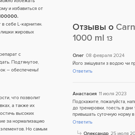
 можно избежать
рму и избавиться от
 100000
.
в себе L-карнитин.
Отзывы о
Carn
злишки жировых
1000 ml
13
репарат с
Олег
08 февраля 2024
дать. Подтянутое,
Його змiшувати з водою чи п
ок – обеспечены!
Ответить
Анастасия
11 июля 2023
сти, что позволит
Подскажите, пожалуйста, нап
ках, а также их
до тренировки, тоесть в дни
остичь высоких
привышать суточную норму в 
щие за нормализацию
Ответить
 элементов. Но самым
Олександр
25 июля 2