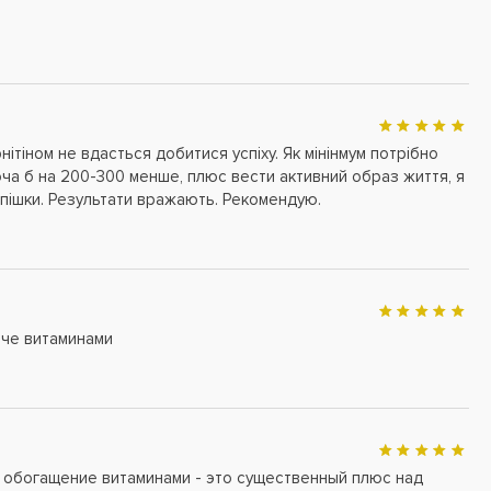
.
ітіном не вдасться добитися успіху. Як мінінмум потрібно
хоча б на 200-300 менше, плюс вести активний образ життя, я
 пішки. Результати вражають. Рекомендую.
аче витаминами
, обогащение витаминами - это существенный плюс над