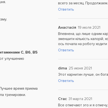
шня.
всего за месяц. Продолжаем
Ответить
зму.
Анастасія
19 июля 2021
Впевнена, що лише одним карн
зменшити кількість калорій, 
ось почала на роботу ходити
Ответить
итаминами С, В6, В5
уют улучшению
dima
25 июня 2021
Этот карнитин лучше, он бог
Ответить
 Лучшее время приема
ала тренировки.
Стас
31 марта 2021
Все отмечают это и я отмечу