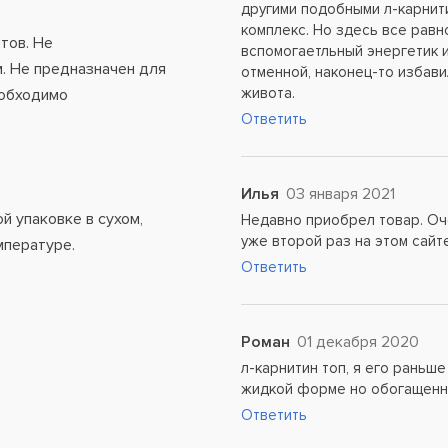
другими подобными л-карнити
комплекс. Но здесь все равн
тов. Не
вспомогаетльный энергетик 
. Не предназначен для
отменной, наконец-то избави
живота.
еобходимо
Ответить
Илья
03 января 2021
й упаковке в сухом,
Недавно приобрел товар. Оч
уже второй раз на этом сайте
мпературе.
Ответить
Роман
01 декабря 2020
л-карнитин топ, я его раньше
жидкой форме но обогащенны
Ответить