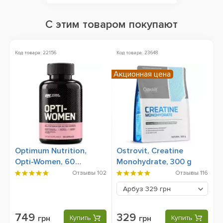
С этим товаром покупают
Код товара: 22156
Код товара: 23648
Ко
Акционная цена
А
Optimum Nutrition,
Ostrovit, Creatine
N
Opti-Women, 60
Monohydrate, 300 g
D
Capsules
Отзывы
102
Отзывы
116
Арбуз
329 грн
749
329
грн
Купить
грн
Купить