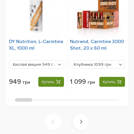
DY Nutrition, L-Carnitine
Nutrend, Carnitine 3000
V
XL, 1000 ml
Shot, 20 x 60 ml
C
Кислая вишня
949 грн
Клубника
1099 грн
949
1 099
грн
Купить
грн
Купить