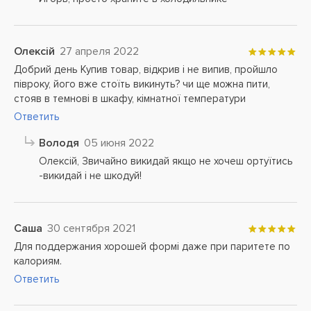
Олексій
27 апреля 2022
Добрий день Купив товар, відкрив і не випив, пройшло
півроку, його вже стоїть викинуть? чи ще можна пити,
стояв в темнові в шкафу, кімнатної температури
Ответить
Володя
05 июня 2022
Олексій, Звичайно викидай якщо не хочеш ортуїтись
-викидай і не шкодуй!
Саша
30 сентября 2021
Для поддержания хорошей формі даже при паритете по
калориям.
Ответить