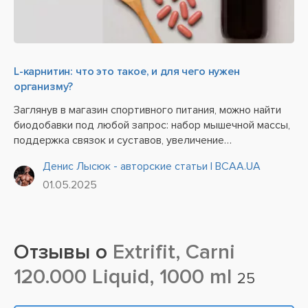
L-карнитин: что это такое, и для чего нужен
организму?
Заглянув в магазин спортивного питания, можно найти
биодобавки под любой запрос: набор мышечной массы,
поддержка связок и суставов, увеличение
выносливости и силы, сжигание жира и т.д. Словом, вы
Денис Лысюк - авторские статьи | BCAA.UA
сможете эффективно прокачать свое тело, достичь
01.05.2025
желаемых результатов и...
Отзывы о
Extrifit, Carni
120.000 Liquid, 1000 ml
25