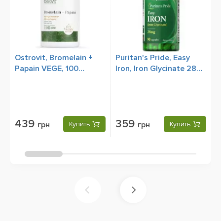
Ostrovit, Bromelain +
Puritan's Pride, Easy
M
Papain VEGE, 100
Iron, Iron Glycinate 28
m
Capsules
mg, 90 Capsules
439
359
грн
Купить
грн
Купить