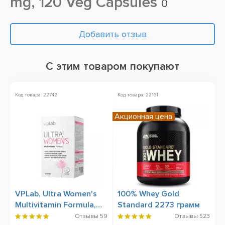
mg, 120 Veg Capsules
0
Добавить отзыв
С этим товаром покупают
Код товара: 22742
Код товара: 22161
Ко
Акционная цена
Н
VPLab, Ultra Women's
100% Whey Gold
S
Multivitamin Formula,
Standard 2273 грамм
C
90 Caplets
9
Отзывы
59
Отзывы
523