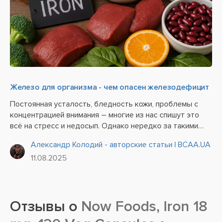
Железо для организма - чем опасен железодефицит
Постоянная усталость, бледность кожи, проблемы с
концентрацией внимания – многие из нас спишут это
всё на стресс и недосып. Однако нередко за такими
симптомами скрывается более серьезная проблема,
Александр Колодий - авторские статьи | BCAA.UA
которую вы даже вряд ли заподозрите. Речь идет о
11.08.2025
дефиците железа.
Отзывы о
Now Foods, Iron 18