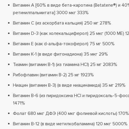
Витамин А [60% в виде бета-каротина (Betatene®) и 40
ретинилпальмитата] 3000 мкг 333%
Витамин С (из аскорбата кальция) 250 мг 278%
Витамин D-3 (как холекальциферол) 25 мкг (1000 МЕ) 
Витамин Е (как d-альфа-токоферол) 75 мг 500%
Витамин К-1 (в виде фитонадиона) 35 мкг 29%
Тиамин (витамин B-1) (из тиамина HCl) 25 мг 2083%
Рибофлавин (витамин В-2) 25 мг 1923%
Ниацин (витамин B-3) (в виде ниацинамида) 35 мг 219%
Витамин B-6 (из пиридоксина HCl и пиридоксаль-5-фосф
1471%
Фолат 680 мкг ДФЭ (400 мкг фолиевой кислоты) 170%
Витамин B-12 (в виде метилкобаламина) 120 мкг 5000%