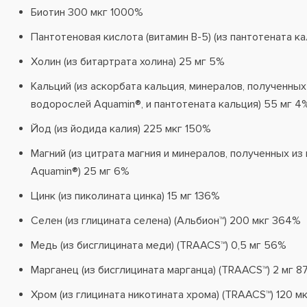
Биотин 300 мкг 1000%
Пантотеновая кислота (витамин B-5) (из пантотената к
Холин (из битартрата холина) 25 мг 5%
Кальций (из аскорбата кальция, минералов, полученных
водорослей Aquamin®, и пантотената кальция) 55 мг 4
Йод (из йодида калия) 225 мкг 150%
Магний (из цитрата магния и минералов, полученных и
Aquamin®) 25 мг 6%
Цинк (из пиколината цинка) 15 мг 136%
Селен (из глицината селена) (Альбион™) 200 мкг 364%
Медь (из бисглицината меди) (TRAACS™) 0,5 мг 56%
Марганец (из бисглицината марганца) (TRAACS™) 2 мг 8
Хром (из глицината никотината хрома) (TRAACS™) 120 м