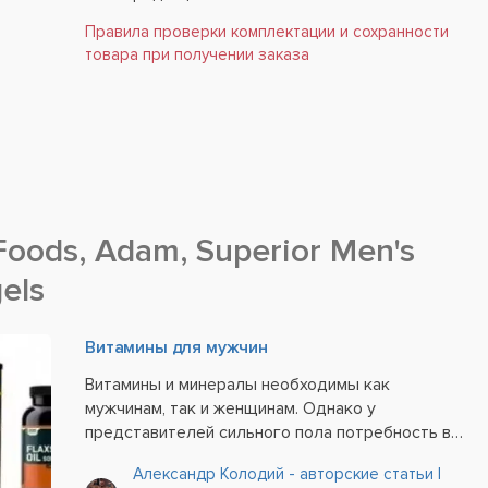
Правила проверки комплектации и сохранности
товара при получении заказа
oods, Adam, Superior Men's
gels
Витамины для мужчин
Витамины и минералы необходимы как
мужчинам, так и женщинам. Однако у
представителей сильного пола потребность в
питательных веществах зачастую выше –
Александр Колодий - авторские статьи |
особенно в том случае, если они ведут