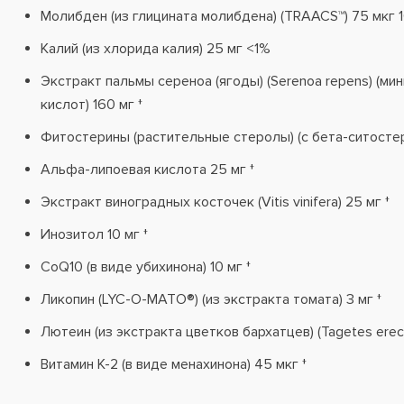
Молибден (из глицината молибдена) (TRAACS™) 75 мкг 
Калий (из хлорида калия) 25 мг <1%
Экстракт пальмы сереноа (ягоды) (Serenoa repens) (м
кислот) 160 мг †
Фитостерины (растительные стеролы) (с бета-ситостер
Альфа-липоевая кислота 25 мг †
Экстракт виноградных косточек (Vitis vinifera) 25 мг †
Инозитол 10 мг †
CoQ10 (в виде убихинона) 10 мг †
Ликопин (LYC-O-MATO®) (из экстракта томата) 3 мг †
Лютеин (из экстракта цветков бархатцев) (Tagetes erecta
Витамин К-2 (в виде менахинона) 45 мкг †