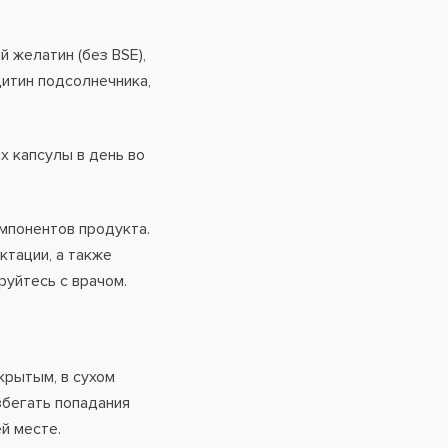
 желатин (без BSE),
цитин подсолнечника,
х капсулы в день во
мпонентов продукта.
ктации, а также
руйтесь с врачом.
крытым, в сухом
збегать попадания
й месте.