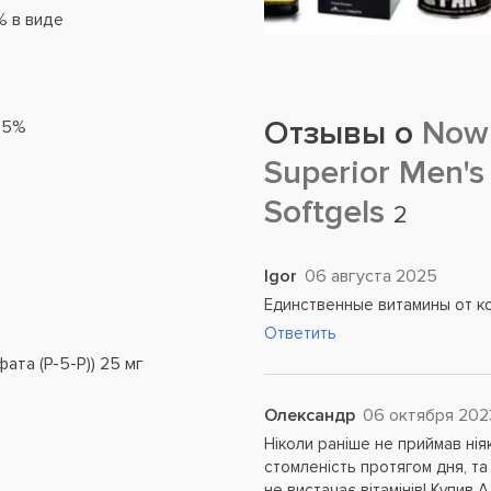
% в виде
Отзывы о
Now 
125%
Superior Men's 
Softgels
2
Igor
06 августа 2025
Единственные витамины от к
Ответить
ата (P-5-P)) 25 мг
Олександр
06 октября 202
Ніколи раніше не приймав ніяк
стомленість протягом дня, та
не вистачає вітамінів! Купив 