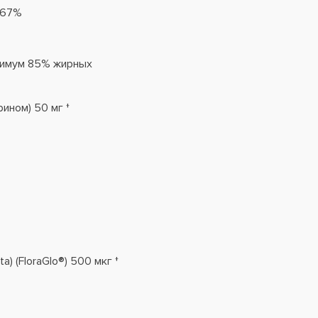
167%
инимум 85% жирных
ином) 50 мг †
) (FloraGlo®) 500 мкг †