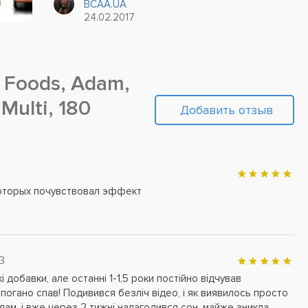
BCAA.UA
активный образ жизни и регулярно посещают
24.02.2017
спортзал.
Foods, Adam,
Multi, 180
Добавить отзыв
оторых почувствовал эффект
3
і добавки, але останні 1-1,5 роки постійно відчував
 погано спав! Подивився безліч відео, і як виявилось просто
Адам, і вже через 2 тижні налагодився сон, майже зникла