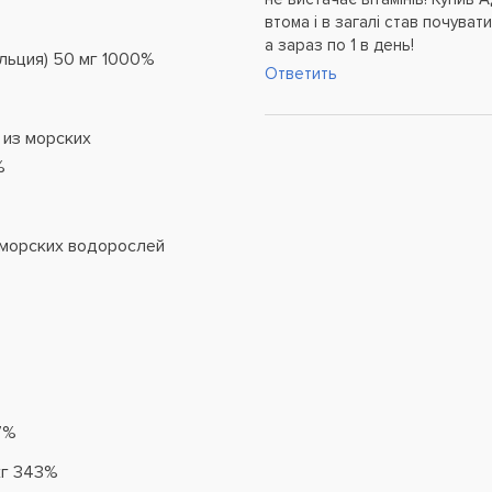
втома і в загалі став почува
а зараз по 1 в день!
альция) 50 мг 1000%
Ответить
 из морских
%
з морских водорослей
7%
кг 343%