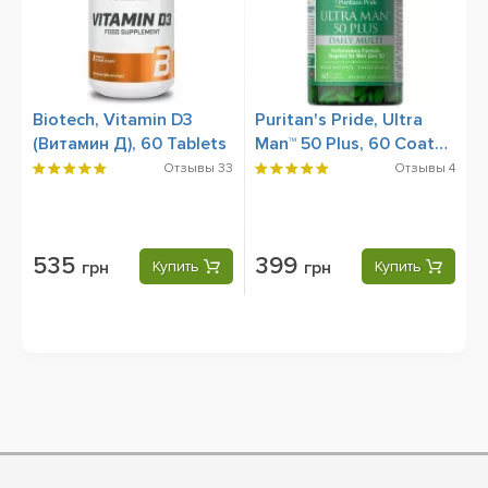
Biotech, Vitamin D3
Puritan's Pride, Ultra
(Витамин Д), 60 Tablets
Man™ 50 Plus, 60 Сoated
Сaplets
Отзывы
33
Отзывы
4
535
399
грн
Купить
грн
Купить