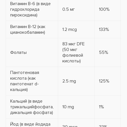
Витамин B-6 (в виде
гидрохлорида
0.5 мг
100%
1
пироксидина)
Витамин B-12 (как
1.2 mcg
133%
цианокобаламин)
83 мкг DFE
1
(50 мкг
(
Фолаты
55%
фолиевой
кислоты)
Пантотеновая
кислота (как
2.5 mg
125%
пантотенат d-
кальция)
Кальций (в виде
трикальцийфосфата,
10 mg
1%
дикальция фосфата)
Йод (в виде йодида