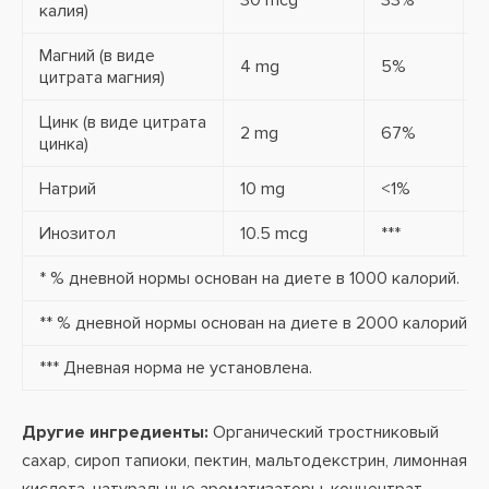
30 mcg
33%
калия)
Магний (в виде
4 mg
5%
цитрата магния)
Цинк (в виде цитрата
2 mg
67%
цинка)
Натрий
10 mg
<1%
Инозитол
10.5 mcg
***
2
* % дневной нормы основан на диете в 1000 калорий.
** % дневной нормы основан на диете в 2000 калорий.
*** Дневная норма не установлена.
Другие ингредиенты:
Органический тростниковый
сахар, сироп тапиоки, пектин, мальтодекстрин, лимонная