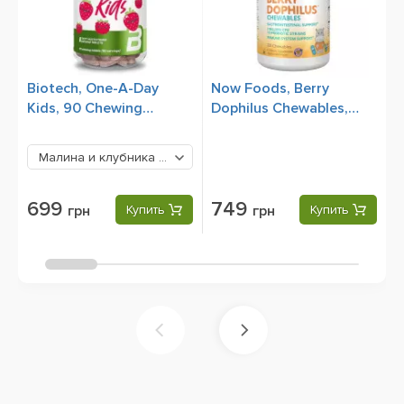
Biotech, One-A-Day
Now Foods, Berry
S
Kids, 90 Chewing
Dophilus Chewables,
C
Tablets
Kids, 120 Chewables
Малина и клубника
699 грн
699
749
грн
Купить
грн
Купить