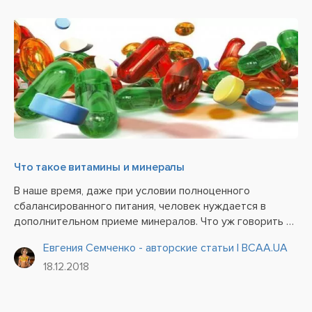
Что такое витамины и минералы
В наше время, даже при условии полноценного
сбалансированного питания, человек нуждается в
дополнительном приеме минералов. Что уж говорить о
спортсменах, которые просто не смогут добиться
Евгения Семченко - авторские статьи | BCAA.UA
нужных результатов при отсутствии правильного
18.12.2018
рациона и витаминов. Как...