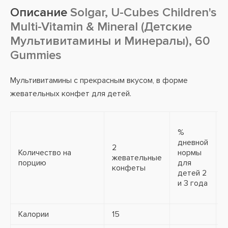
Описание
Solgar, U-Cubes Children's
Multi-Vitamin & Mineral (Детские
Мультивитамины и Минералы), 60
Gummies
Мультивитамины с прекрасным вкусом, в форме
жевательных конфет для детей.
%
дневной
2
Количество на
нормы
жевательные
порцию
для
конфеты
детей 2
и 3 года
Калории
15