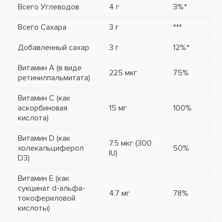
Всего Углеводов
4 г
3%*
8
Всего Сахара
3 г
***
5
Добавленный сахар
3 г
12%*
Витамин А (в виде
225 мкг
75%
ретинилпальмитата)
Витамин С (как
аскорбиновая
15 мг
100%
кислота)
Витамин D (как
7.5 мкг (300
1
холекальциферол
50%
IU)
I
D3)
Витамин E (как
сукцинат d-альфа-
4.7 мг
78%
токофериловой
кислоты)