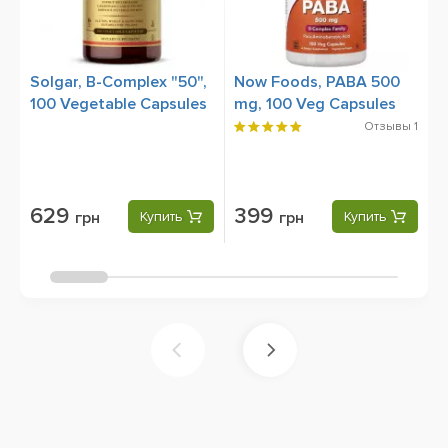
Solgar, B-Complex "50",
Now Foods, PABA 500
S
100 Vegetable Capsules
mg, 100 Veg Capsules
T
V
Отзывы
1
629
399
грн
Купить
грн
Купить