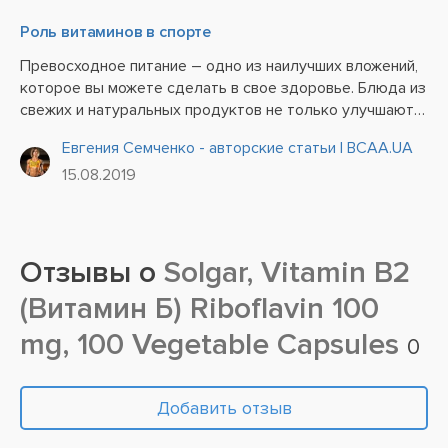
Роль витаминов в спорте
Превосходное питание – одно из наилучших вложений,
которое вы можете сделать в свое здоровье. Блюда из
свежих и натуральных продуктов не только улучшают
ваше самочувствие и настроение, но и отлично
Евгения Семченко - авторские статьи | BCAA.UA
сказываются на физическом состоянии и умственной
15.08.2019
деятельности....
Отзывы о
Solgar, Vitamin B2
(Витамин Б) Riboflavin 100
mg, 100 Vegetable Capsules
0
Добавить отзыв