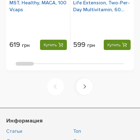
MST, Healthy, MACA, 100
Life Extension, Two-Per-
M
Vcaps
Day Multivitamin, 60
T
Capsules
1
619
599
грн
Купить
грн
Купить
Информация
Статьи
Топ