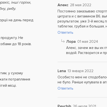
ахіс, інші горіхи,
Алекс
28 мая 2022
бну, рибу.
Постоянно заказываю спортп
цитрата и с витамином B6, в
орції на день перед
результатом, уже 3-й месяц 
таблетки, грубая и большая, 
Ответить
 продукту. Не
Лора
01 мая 2024
собами до 18 років.
Алекс, зачем же вы их 
водой. Растворится и п
Lena
13 января 2022
тим, у сухому
Особисто мені не сподобалос
икати потрапляння
не було. Раніше купувала в ап
тей місці.
Ответить
Pevchih
26 июля 2021