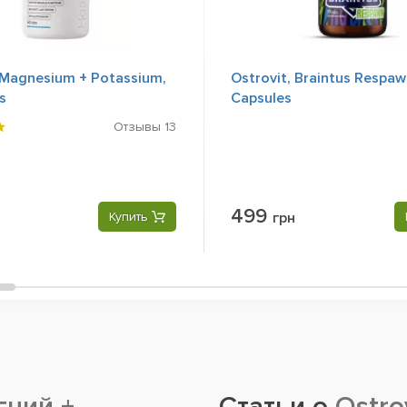
 Magnesium + Potassium,
Ostrovit, Braintus Respaw
s
Capsules
Отзывы
13
499
Купить
грн
гний +
Статьи о
Ostro