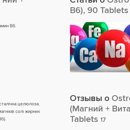
B6), 90 Tablets
амин B6.
Отзывы о
Ostr
исталічна целюлоза,
(Магний + Вита
гнієві солі жирних
Tablets
6).
17