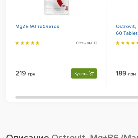
MgZB 90 таблеток
Ostrovit,
60 Tablet
Отзывы
12
219
189
грн
Купить
грн
Описание
Ostrovit, Mg+B6 (Ма