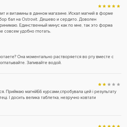
ит и витамины в данном магазине. Искал магний в форме
ыбор бал на Ostrovit. Дешево и сердито. Доволен
принимаю. Единственный минус как по мне, так это форма
не совсем удобно глотать.
глотаете? Она моментально растворяется во рту вместе с
роглатывайте. Запивайте водой.
я. Приймаю магнійБ6 курсами,спробувала цей і результату
теці. І досить велика таблетка, незручно ковтати