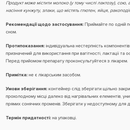
Продукт може містити молоко (у тому числі лактозу), сою, ар
насіння кунжуту, злаки, що містять глютен, яйця, ракоподі
Рекомендації щодо застосування:
Приймайте по одній п
сном.
Протипоказання:
індивідуальна нестерпність компонентів
призначений для використання при вагітності, лактації та о
Перед прийомом препарату проконсультуйтеся з лікарем.
Примітка:
не є лікарським засобом.
Умови зберігання:
контейнер слід зберігати щільно закри
прохолодному місці далеко від нагрівальних елементів, ун
прямих сонячних променів. Зберігати у недоступному для ді
Термін придатності:
на упаковці.