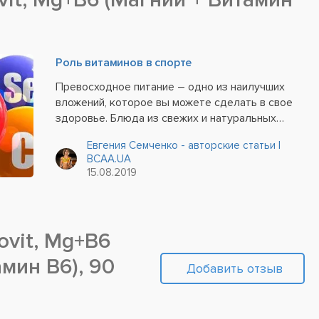
Роль витаминов в спорте
Превосходное питание – одно из наилучших
вложений, которое вы можете сделать в свое
здоровье. Блюда из свежих и натуральных
продуктов не только улучшают ваше
Евгения Семченко - авторские статьи |
самочувствие и настроение, но и отлично
BCAA.UA
сказываются на физическом состоянии и
15.08.2019
умственной деятельности....
ovit, Mg+B6
мин B6), 90
Добавить отзыв