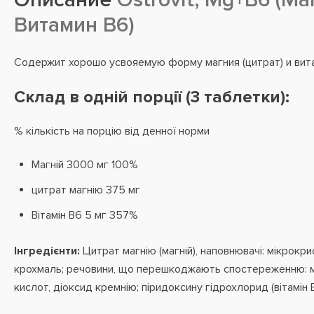
Витамин B6)
Содержит хорошо усвояемую форму магния (цитрат) и вит
Склад в одній порції (3 таблетки):
% кількість на порцію від денної норми
Магній 3000 мг 100%
цитрат магнію 375 мг
Вітамін B6 5 мг 357%
Інгредієнти:
Цитрат магнію (магній), наповнювачі: мікрокр
крохмаль; речовини, що перешкоджають спостереженню: ма
кислот, діоксид кремнію; піридоксину гідрохлорид (вітамін B