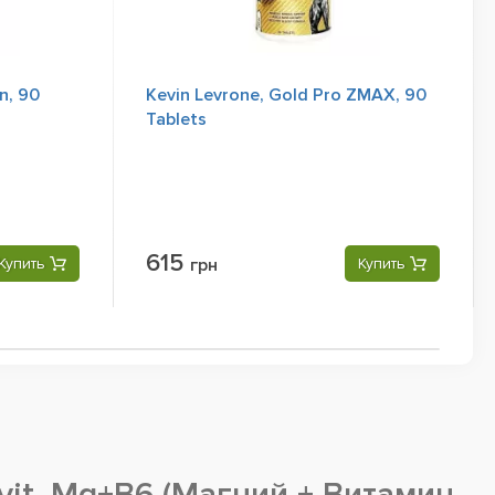
n, 90
Kevin Levrone, Gold Pro ZMAX, 90
Tablets
615
Купить
грн
Купить
vit, Mg+B6 (Магний + Витамин