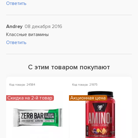
Ответить
Andrey
08 декабря 2016
Классные витамины
Ответить
С этим товаром покупают
Код товара: 24584
Код товара: 21975
Ко
Скидка на 2-й товар
Акционная цена
Ск