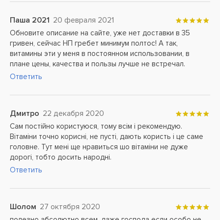
Паша 2021
20 февраля 2021
Обновите описание на сайте, уже нет доставки в 35
гривен, сейчас НП гребет минимум полтос! А так,
витамины эти у меня в постоянном использовании, в
плане цены, качества и пользы лучше не встречал.
Ответить
Дмитро
22 декабря 2020
Сам постійно користуюся, тому всім і рекомендую.
Вітаміни точно корисні, не пусті, дають користь і це саме
головне. Тут мені ще нравиться шо вітаміни не дуже
дорогі, тобто досить народні.
Ответить
Шолом
27 октября 2020
полезно абсолютно всем, даже господа если особо не