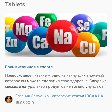
Tablets
Роль витаминов в спорте
Превосходное питание – одно из наилучших вложений,
которое вы можете сделать в свое здоровье. Блюда из
свежих и натуральных продуктов не только улучшают
ваше самочувствие и настроение, но и отлично
Евгения Семченко - авторские статьи | BCAA.UA
сказываются на физическом состоянии и умственной
15.08.2019
деятельности....