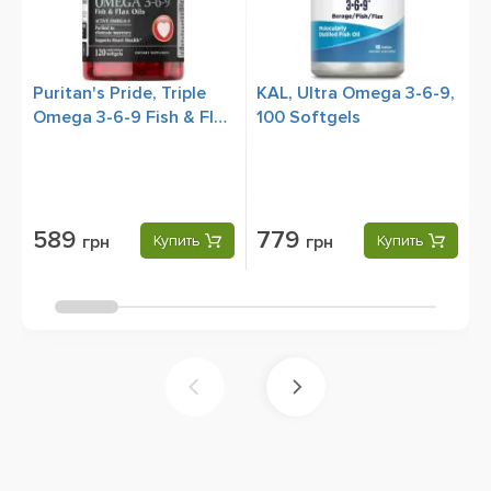
Puritan's Pride, Triple
KAL, Ultra Omega 3-6-9,
S
Omega 3-6-9 Fish & Flax
100 Softgels
1
Oils, 120 Rapid Release
Softgels
589
779
грн
Купить
грн
Купить