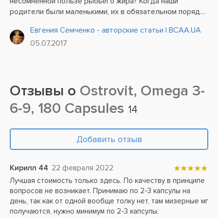
несомненной пользе рыбьего жира? Когда наши
родители были маленькими, их в обязательном порядке
пичкали этим веществом, весьма малоприятным на вкус
Евгения Семченко - авторские статьи | BCAA.UA
и запах. К счастью для нас, сегодня нам нет нужды
05.07.2017
зажмуриваться и...
Отзывы о
Ostrovit, Omega 3-
6-9, 180 Capsules
14
Добавить отзыв
Кирилл 44
22 февраля 2022
Лучшая стоимость только здесь. По качеству в принципе
вопросов не возникает. Принимаю по 2-3 капсулы на
день, так как от одной вообще толку нет, там мизерные мг
получаются, нужно минимум по 2-3 капсулы.