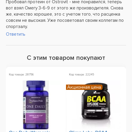
Пробовал протеин от Ostrovit - мне понравился, теперь
вот взял Омегу 3-6-9 от этого же производителя. Снова
же, качество хорошее, это с учетом того, что расценка
совсем не высокая. Уже посоветовал своим коллегам по
спортзалу.
Ответить
С этим товаром покупают
Код товара: 28756
Код товара: 22245
Ко
Акционная цена
А