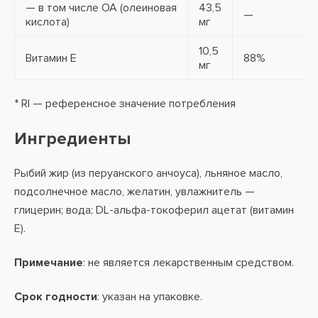
— в том числе OA (олеиновая
43,5
—
кислота)
мг
10,5
Витамин E
88%
мг
* RI — референсное значение потребления
Ингредиенты
Рыбий жир (из перуанского анчоуса), льняное масло,
подсолнечное масло, желатин, увлажнитель —
глицерин; вода; DL-альфа-токоферил ацетат (витамин
E).
Примечание
: не является лекарственным средством.
Срок годности
: указан на упаковке.