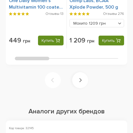
One Daily Women's
Olimp Labs, BCAA
1
Multivitamin 100 coated
Xplode Powder, 500 g
S
caplets
Отзывы
13
Отзывы
276
Мохито
1209 грн
449
1 209
грн
Купить
грн
Купить
Аналоги других брендов
Код товара: 32145