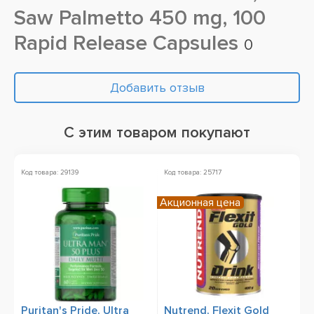
Saw Palmetto 450 mg, 100
Rapid Release Capsules
0
Добавить отзыв
С этим товаром покупают
Код товара: 29139
Код товара: 25717
Ко
Акционная цена
Puritan's Pride, Ultra
Nutrend, Flexit Gold
N