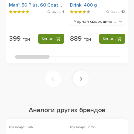
Man™ 50 Plus, 60 Сoated
Drink, 400 g
1
Сaplets
C
Отзывы
4
Отзывы
42
Черная смородина
889 грн
399
889
грн
Купить
грн
Купить
Аналоги других брендов
Код товара: 31707
Код товара: 38755
Ко