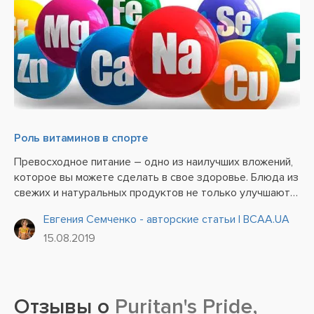
Роль витаминов в спорте
Превосходное питание – одно из наилучших вложений,
которое вы можете сделать в свое здоровье. Блюда из
свежих и натуральных продуктов не только улучшают
ваше самочувствие и настроение, но и отлично
Евгения Семченко - авторские статьи | BCAA.UA
сказываются на физическом состоянии и умственной
15.08.2019
деятельности....
Отзывы о
Puritan's Pride,