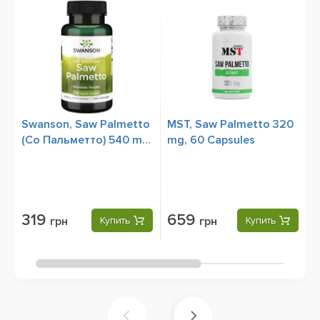
Swanson, Saw Palmetto
MST, Saw Palmetto 320
S
(Со Пальметто) 540 mg,
mg, 60 Capsules
(
100 Capsules
2
319
659
грн
Купить
грн
Купить