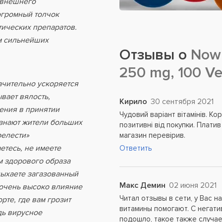
 внешнего
огромный толчок
ических препаратов.
м сильнейших
Отзывы о
Now 
250 mg, 100 V
ачительно ускоряется
вает вялость,
Кирило
30 сентября 2021
ения в принятии
Чудовий варіант вітамінів. Ко
 знают жители больших
позитивні від покупки. Плати
релести»
магазин перевірив.
етесь, не имеете
Ответить
м здорового образа
дыхаете загазованный
Макс Демин
02 июня 2021
е очень высоко влияние
Читал отзывы в сети, у Вас н
рте, где вам грозит
витамины помогают. С негати
дь вирусное
подошло, такое также случае