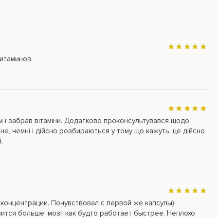
итаминов.
м і забрав вітаміни. Додатково проконсультувався щодо
не, чемні і дійсно розбираються у тому що кажуть, це дійсно
.
 концентрации. Почувствовал с первой же капсулы)
вится больше, мозг как будто работает быстрее. Неплохо