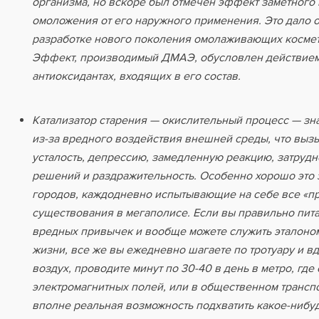
организма, но вскоре был отмечен эффект заметного
омоложения от его наружного применения. Это дало 
разработке нового поколения омолаживающих космет
Эффект, производимый ДМАЭ, обусловлен действие
антиоксидантах, входящих в его состав.
Катализатор старения — окислительный процесс — зн
из-за вредного воздействия внешней среды, что вызы
усталость, депрессию, замедленную реакцию, затрудн
решений и раздражительность. Особенно хорошо это
городов, каждодневно испытывающие на себе все «п
существования в мегаполисе. Если вы правильно пита
вредных привычек и вообще можете служить эталоно
жизни, все же вы ежедневно шагаете по тротуару и в
воздух, проводите минут по 30-40 в день в метро, гд
электромагнитных полей, или в общественном транспо
вполне реальная возможность подхватить какое-нибу