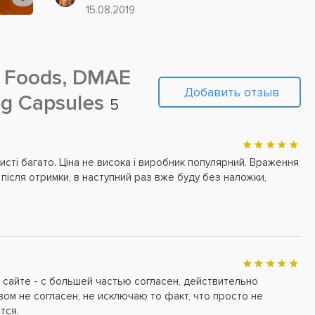
сказываются на физическом состоянии и
15.08.2019
умственной деятельности....
Foods, DMAE
Добавить отзыв
eg Capsules
5
ристі багато. Ціна не висока і виробник популярний. Враження
в після отримки, в наступний раз вже буду без наложки,
а сайте - с большей частью согласен, действительно
вом не согласен, не исключаю то факт, что просто не
тся.