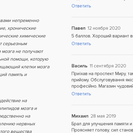
Ответить
с вами непременно
ние, хронические
Павел
12 ноября 2020
сические химические
5 баллов. Хороший вариант в
т серьезным
Ответить
 мозга не получают
ьной помощи, которую
Василь
11 сентября 2020
щищающий клетки мозга
Приїхав на проспект Миру, та
ий память и
прийому. Обслуговування якіс
професійно. Магазин чудовий
Ответить
здействие на
олипидов мозга и
редственно на
Михаил
28 мая 2019
овлению нервных
Брал для улучшения памяти и
Проясняет голову, сил стано
этого вещества