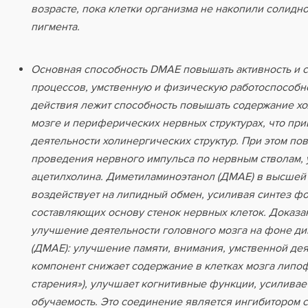
возрасте, пока клетки организма не накопили солидно
пигмента.
Основная способность DMAE повышать активность и 
процессов, умственную и физическую работоспособно
действия лежит способность повышать содержание хо
мозге и периферических нервных структурах, что при
деятельности холинергических структур. При этом по
проведения нервного импульса по нервным стволам, 
ацетилхолина. Диметиламиноэтанол (ДМАЕ) в высшей
воздействует на липидный обмен, усиливая синтез ф
составляющих основу стенок нервных клеток. Доказа
улучшение деятельности головного мозга на фоне д
(ДМАЕ): улучшение памяти, внимания, умственной де
компонент снижает содержание в клетках мозга липоф
старения»), улучшает когнитивные функции, усиливает
обучаемость. Это соединение является ингибитором 