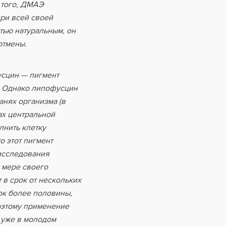
 того, ДМАЭ
при всей своей
тью натуральным, он
отмены.
усцин — пигмент
. Однако липофусцин
канях организма (в
ах центральной
лнить клетку
о этот пигмент
исследования
о мере своего
 в срок от нескольких
ок более половины,
оэтому применение
 уже в молодом