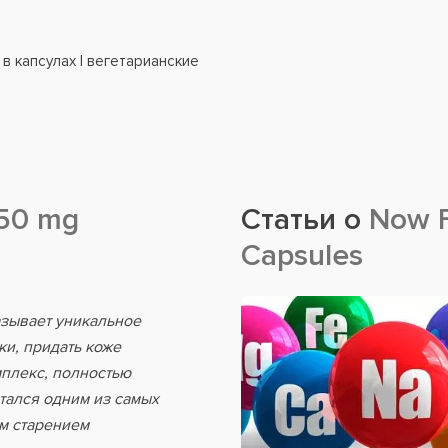
 в капсулах | вегетарианские
50 mg
Статьи о
Now F
Capsules
азывает уникальное
ки, придать коже
мплекс, полностью
тался одним из самых
м старением