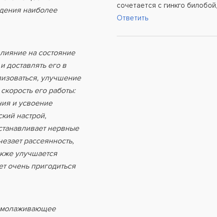
сочетается с гинкго билобой
ждения наиболее
Ответить
влияние на состояние
и доставлять его в
лизоваться, улучшение
скорость его работы:
ния и усвоение
кий настрой,
сстанавливает нервные
чезает рассеянность,
акже улучшается
ет очень пригодиться
 омолаживающее