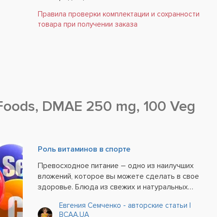
Правила проверки комплектации и сохранности
товара при получении заказа
oods, DMAE 250 mg, 100 Veg
Роль витаминов в спорте
Превосходное питание – одно из наилучших
вложений, которое вы можете сделать в свое
здоровье. Блюда из свежих и натуральных
продуктов не только улучшают ваше
Евгения Семченко - авторские статьи |
самочувствие и настроение, но и отлично
BCAA.UA