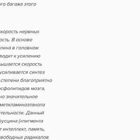
го багажа этого
скорость нервных
сть. В основе
лина в головном
водит к усилению
вышается скорость
усиливается синтез
 степени благоприятно
осфолипидов мозга,
но значительное
иметиламиноэтанола
ятельности. Данный
усцина («пигмента
 интеллект, память,
свободных радикалов