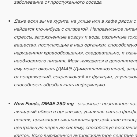
заболевание от простуженного соседа.
Даже если вы не курите, на улице или в кафе рядом 
найдется кто-нибудь с сигаретой. Неправильное пита
стрессы, загрязненные воздух и вода, различные ток
вещества, поступающие в наш организм, способствую
нарушениям кровообращения, следовательно, и ткани
необходимого питания. Мозг нуждается в дополнител
ему может оказать (ДМАЭ /Диметиламиноэтанол), за
от повреждений, сохраняющий их функции, улучшающ
способность обрабатывать информацию.
Now Foods, DMAE 250 mg
- оказывает позитивное во
липидный обмен в организме, усиливая синтез фосф
печени; производит омолаживающее действие непос
центральную нервную систему, способствуя восстан
клеток. Ярко выраженное антиоксидантное действие 