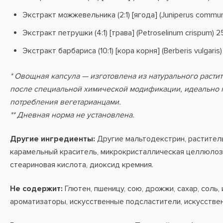
Экстракт можжевельника (2:1) [ягода] (Juniperus communi
Экстракт петрушки (4:1) [трава] (Petroselinum crispum) 25
Экстракт барбариса (10:1) [кора корня] (Berberis vulgaris)
* Овощная капсула — изготовлена из натурального расти
после специальной химической модификации, идеально 
потребления вегетарианцами.
** Дневная норма не установлена.
Другие ингредиенты:
Другие мальтодекстрин, растител
карамельный краситель, микрокристаллическая целлюлоз
стеариновая кислота, диоксид кремния.
Не содержит:
Глютен, пшеницу, сою, дрожжи, сахар, соль,
ароматизаторы, искусственные подсластители, искусстве