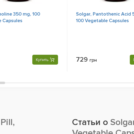
holine 350 mg, 100
Solgar, Pantothenic Acid 
e Capsules
100 Vegetable Capsules
729
Купить
грн
ill,
Статьи о
Solgar
Vegetable Cap