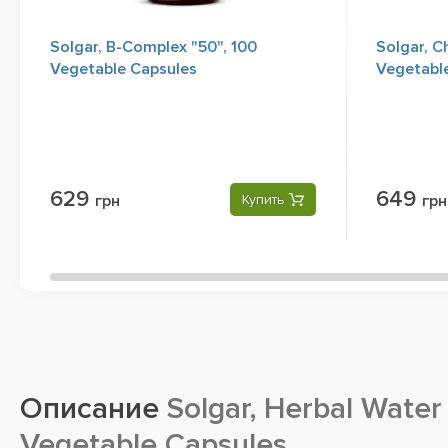
Solgar, B-Complex "50", 100
Solgar, C
Vegetable Capsules
Vegetabl
629
649
грн
Купить
грн
Описание
Solgar, Herbal Water P
Vegetable Capsules