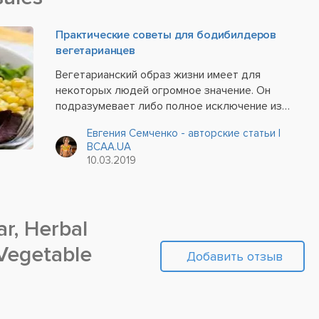
Практические советы для бодибилдеров
вегетарианцев
Вегетарианский образ жизни имеет для
некоторых людей огромное значение. Он
подразумевает либо полное исключение из
своего рациона питания всех продуктов
Евгения Семченко - авторские статьи |
животного происхождения, либо их
BCAA.UA
значительное сокращение – как правило, это
10.03.2019
отказ от употребления в пищу...
r, Herbal
 Vegetable
Добавить отзыв