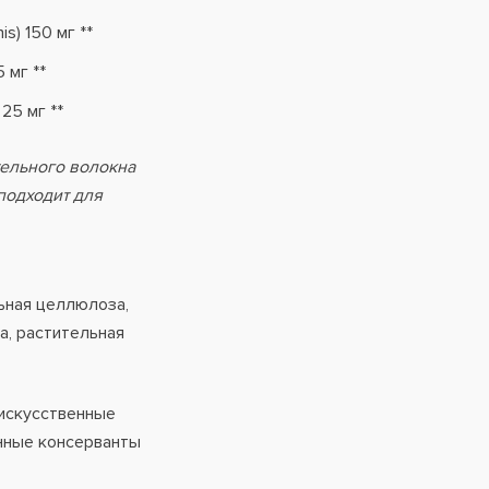
s) 150 мг **
 мг **
 25 мг **
тельного волокна
подходит для
ьная целлюлоза,
а, растительная
 искусственные
нные консерванты