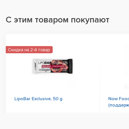
С этим товаром покупают
Скидка на 2-й товар
LipoBar Exclusive, 50 g
Now Food
(поддерж
Отзывы
5
Кокос
55 грн