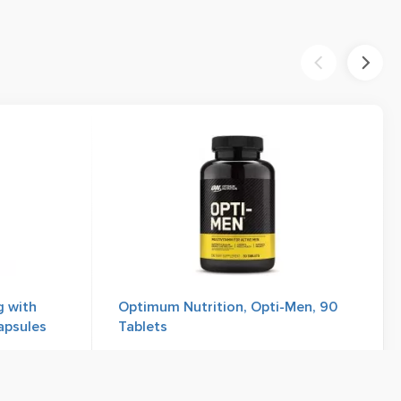
 with
Optimum Nutrition, Opti-Men, 90
apsules
Tablets
Отзывы
234