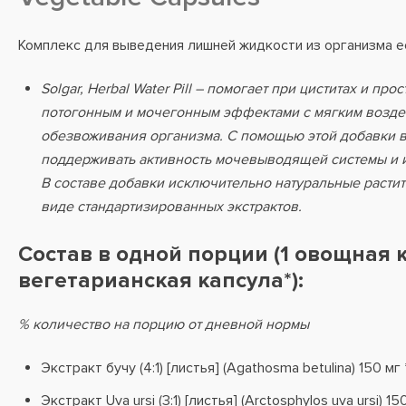
Комплекс для выведения лишней жидкости из организма е
Solgar, Herbal Water Pill – помогает при циститах и про
потогонным и мочегонным эффектами с мягким возде
обезвоживания организма. С помощью этой добавки 
поддерживать активность мочевыводящей системы и и
В составе добавки исключительно натуральные расти
виде стандартизированных экстрактов.
Состав в одной порции (1 овощная 
вегетарианская капсула*):
% количество на порцию от дневной нормы
Экстракт бучу (4:1) [листья] (Agathosma betulina) 150 мг 
Экстракт Uva ursi (3:1) [листья] (Arctosphylos uva ursi) 150