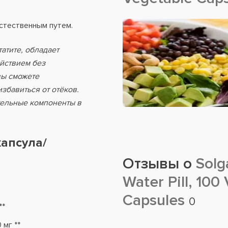
стественным путем.
статите, обладает
йствием без
вы сможете
збавиться от отёков.
тельные компоненты в
капсула/
Отзывы о
Solga
Water Pill, 100
Capsules
0
**
 мг **