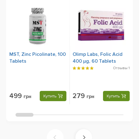
MST, Zinc Picolinate, 100
Olimp Labs, Folic Acid
M
Tablets
400 µg, 60 Tablets
S
m
Отзывы
1
499
279
грн
Купить
грн
Купить