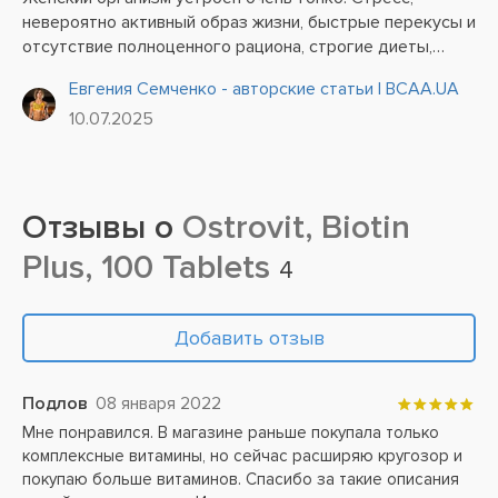
невероятно активный образ жизни, быстрые перекусы и
отсутствие полноценного рациона, строгие диеты,
гормональные перестройки, связанные с возрастом или
Евгения Семченко - авторские статьи | BCAA.UA
вынашиванием ребенка – все эти факторы могут
10.07.2025
повлечь за собой...
Отзывы о
Ostrovit, Biotin
Plus, 100 Tablets
4
Добавить отзыв
Подлов
08 января 2022
Мне понравился. В магазине раньше покупала только
комплексные витамины, но сейчас расширяю кругозор и
покупаю больше витаминов. Спасибо за такие описания