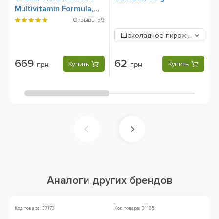
Multivitamin Formula,
C
90 Caplets
9
Отзывы
59
Шоколадное пирожное брауни
669
62
грн
Купить
грн
Купить
Аналоги других брендов
Код товара: 37173
Код товара: 31185
Ко