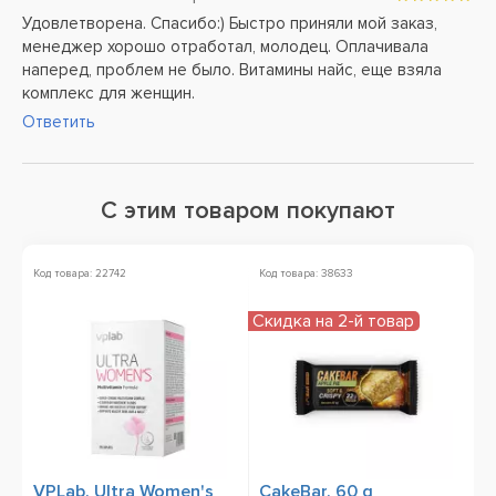
Удовлетворена. Спасибо:) Быстро приняли мой заказ,
менеджер хорошо отработал, молодец. Оплачивала
наперед, проблем не было. Витамины найс, еще взяла
комплекс для женщин.
Ответить
С этим товаром покупают
Код товара: 22742
Код товара: 38633
Ко
Скидка на 2-й товар
Н
VPLab, Ultra Women's
CakeBar, 60 g
S