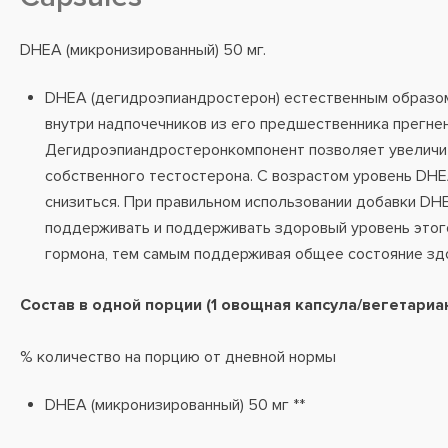
DHEA (микронизированный) 50 мг.
DHEA (дегидроэпиандростерон) естественным образо
внутри надпочечников из его предшественника прегне
Дегидроэпиандростеронкомпонент позволяет увеличи
собственного тестостерона. С возрастом уровень DH
снизиться. При правильном использовании добавки DH
поддерживать и поддерживать здоровый уровень этог
гормона, тем самым поддерживая общее состояние зд
Состав в одной порции (1 овощная капсула/вегетариан
% количество на порцию от дневной нормы
DHEA (микронизированный) 50 мг **