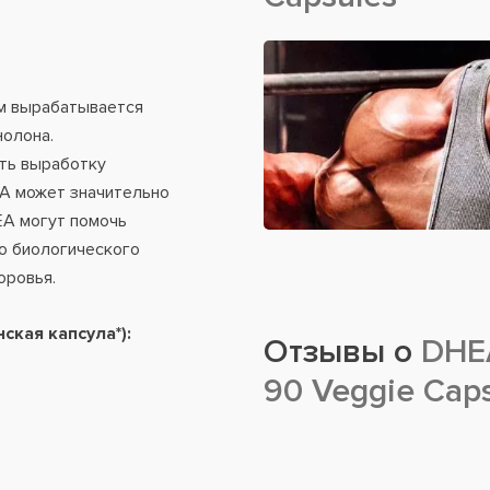
м вырабатывается
нолона.
ть выработку
EA может значительно
EA могут помочь
о биологического
оровья.
ская капсула*):
Отзывы о
DHEA
90 Veggie Cap