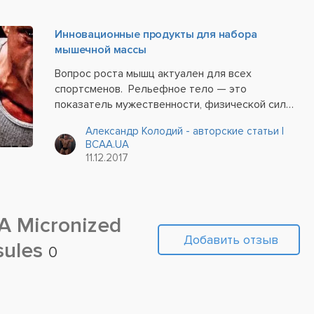
Инновационные продукты для набора
мышечной массы
Вопрос роста мышц актуален для всех
спортсменов. Рельефное тело — это
показатель мужественности, физической силы
и совершенства. Естественно, для получения
Александр Колодий - авторские статьи |
такого статуса атлеты способны пойти на
BCAA.UA
многое — от наращивания массы естественным
11.12.2017
путем...
 Micronized
Добавить отзыв
sules
0