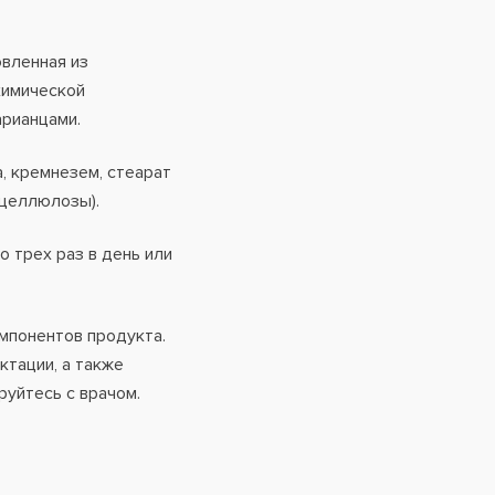
овленная из
химической
арианцами.
 кремнезем, стеарат
 целлюлозы).
о трех раз в день или
мпонентов продукта.
ктации, а также
руйтесь с врачом.