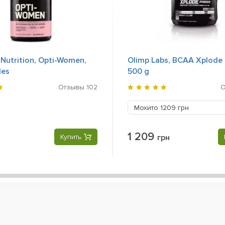
Nutrition, Opti-Women,
Olimp Labs, BCAA Xplode
les
500 g
Отзывы
102
Мохито
1209 грн
1 209
Купить
грн