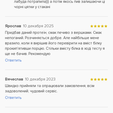
лабуда потрапила))) а потім якось пив залишаючи ці
чорні цятки у стакані
Ярослав
10 декабря 2025
Придбав даний протеїн, смак печиво з вершками. Смак
непоганий. Розчиняється добре. Але найбільше мене
вразило, коли я вирішив його перевірити на вміст білку
прокипʼятивши порцію. Стільки вмісту білка в ході тесту я
ще не бачив. Рекомендую
Ответить
Вячеслав
10 декабря 2023
Швидко прийняли та опрацювали замовлення, всім
задоволений, чудовий сервіс.
Ответить