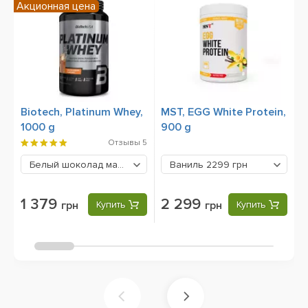
Акционная цена
Biotech, Platinum Whey,
MST, EGG White Protein,
B
1000 g
900 g
W
Отзывы
5
Белый шоколад малина
1379 грн
Ваниль
2299 грн
1 379
2 299
грн
Купить
грн
Купить