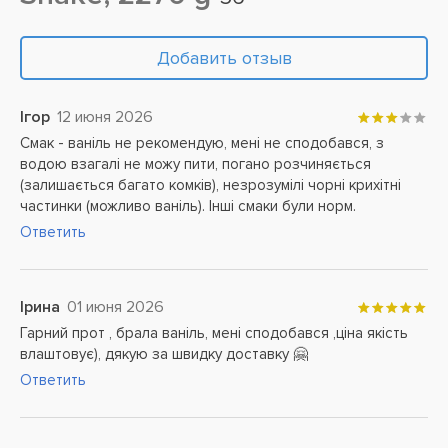
Добавить отзыв
Ігор
12 июня 2026
Смак - ваніль не рекомендую, мені не сподобався, з
водою взагалі не можу пити, погано розчиняється
(залишається багато комків), незрозумілі чорні крихітні
частинки (можливо ваніль). Інші смаки були норм.
Ответить
Ірина
01 июня 2026
Гарний прот , брала ваніль, мені сподобався ,ціна якість
влаштовує), дякую за швидку доставку 🤗
Ответить