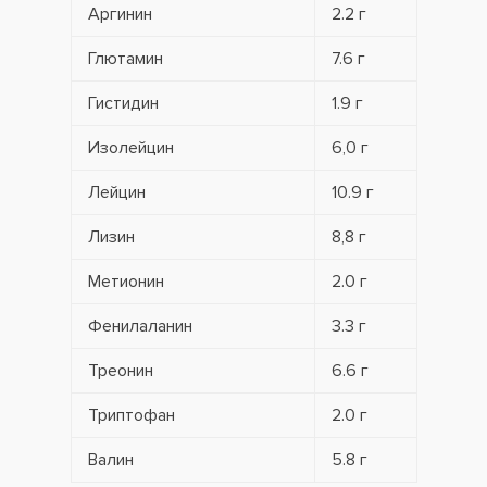
Аргинин
2.2 г
Глютамин
7.6 г
Гистидин
1.9 г
Изолейцин
6,0 г
Лейцин
10.9 г
Лизин
8,8 г
Метионин
2.0 г
Фенилаланин
3.3 г
Треонин
6.6 г
Триптофан
2.0 г
Валин
5.8 г