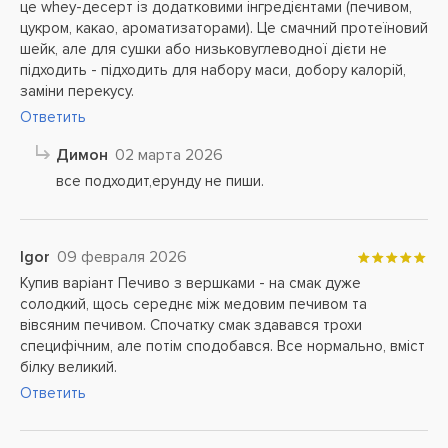
це whey-десерт із додатковими інгредієнтами (печивом,
цукром, какао, ароматизаторами). Це смачний протеїновий
шейк, але для сушки або низьковуглеводної дієти не
підходить - підходить для набору маси, добору калорій,
заміни перекусу.
Ответить
Димон
02 марта 2026
все подходит,ерунду не пиши.
Igor
09 февраля 2026
Купив варіант Печиво з вершками - на смак дуже
солодкий, щось середнє між медовим печивом та
вівсяним печивом. Спочатку смак здавався трохи
специфічним, але потім сподобався. Все нормально, вміст
білку великий.
Ответить