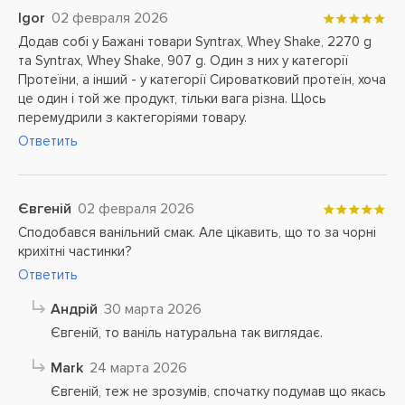
Igor
02 февраля 2026
Додав собі у Бажані товари Syntrax, Whey Shake, 2270 g
та Syntrax, Whey Shake, 907 g. Один з них у категорії
Протеїни, а інший - у категорії Сироватковий протеїн, хоча
це один і той же продукт, тільки вага різна. Щось
перемудрили з кактегоріями товару.
Ответить
Євгеній
02 февраля 2026
Сподобався ванільний смак. Але цікавить, що то за чорні
крихітні частинки?
Ответить
Андрій
30 марта 2026
Євгеній, то ваніль натуральна так виглядає.
Mark
24 марта 2026
Євгеній, теж не зрозумів, спочатку подумав що якась