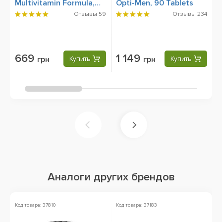
Multivitamin Formula,
Opti-Men, 90 Tablets
M
90 Caplets
Отзывы
59
Отзывы
234
669
1 149
грн
Купить
грн
Купить
Аналоги других брендов
Код товара: 37810
Код товара: 37183
Ко