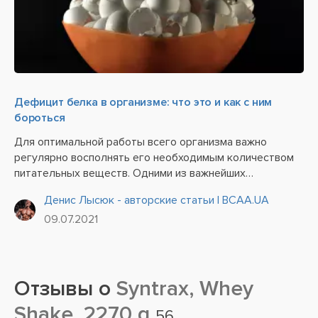
Дефицит белка в организме: что это и как с ним
бороться
Для оптимальной работы всего организма важно
регулярно восполнять его необходимым количеством
питательных веществ. Одними из важнейших
нутриентов считаются именно белки (протеины). Они
Денис Лысюк - авторские статьи | BCAA.UA
являются не только основным «строительным»
09.07.2021
материалом для создания...
Отзывы о
Syntrax, Whey
Shake, 2270 g
56