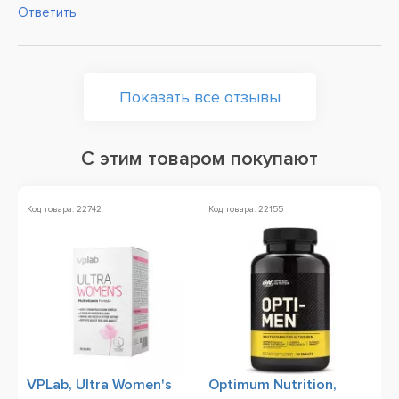
Ответить
Показать все отзывы
С этим товаром покупают
Код товара: 22742
Код товара: 22155
Ко
А
VPLab, Ultra Women's
Optimum Nutrition,
O