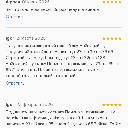
Фрося
01 июня 2026
Вы что гоните за месяц 3й раз цену поднимать
Ответить
Igor
21 марта 2026
Тут у різних смаків різний вміст білку. Найвищий - у
Полуничний коктейль та Ваніль, тут 23г на 30 г = 76.66
Середній - у смаку Шоколад, тут 23г на 32г = 71.88
Найнижчий - у смаку Печиво з вершками, тут 23г на 35г =
65.71 Хоча смак Печиво з вершками мені дуже
сподобався - солодкий, насичений.
Ответить
Igor
22 февраля 2026
Подивився на упаковку смаку Печиво з вершками - там
зовсім інша інформація ніж тут на сайті. На упаковці
написано 23 г білка з 35 г порції - усього 65.7 білка. Тобто