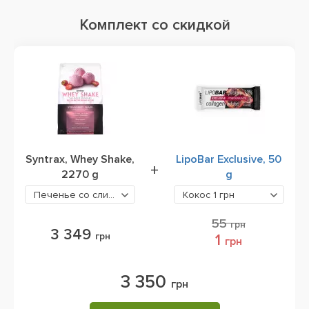
Комплект со скидкой
Syntrax, Whey Shake,
LipoBar Exclusive, 50
+
2270 g
g
Печенье со сливками
3349 грн
Кокос
1 грн
55
грн
3 349
грн
1
грн
3 350
грн