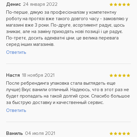
Денис
24 января 2022
По-перше, дякую за професіоналізм у компетентну
роботу на протязі вже такого довгого часу - замовляю у
магазині вже 3 роки. По-друге, асортимент радує, щось
зникає, але на заміну приходять нові позиції і це радує.
По-третє, досить адекватні ціни, це велика перевага
серед інших магазинів.
Ответить
Настя
18 ноября 2021
После ребрендинга упаковка стала выглядеть еще
лучше) Вкус ванили отличный. Надеюсь, что в этот раз не
будет пропадать на такой долгий срок. Спасибо большое
за быструю доставку и качественный сервис.
Ответить
Ваниль
04 июля 2021