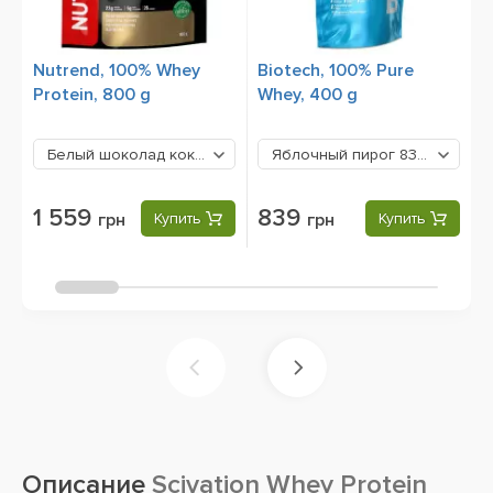
Nutrend, 100% Whey
Biotech, 100% Pure
B
Protein, 800 g
Whey, 400 g
1
Белый шоколад кокос
1559 грн
Яблочный пирог
839 грн
1 559
839
грн
Купить
грн
Купить
Описание
Scivation Whey Protein