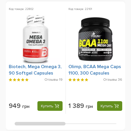
Код товара: 22802
Код товара: 22101
Ко
Biotech, Mega Omega 3,
Olimp, BCAA Mega Caps
S
90 Softgel Capsules
1100, 300 Capsules
6
Отзывы
19
Отзывы
36
949
1 389
грн
Купить
грн
Купить