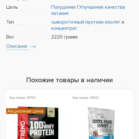
Цель
Похудение
|
Улучшение качества
питания
Тип
сывороточный протеин
изолят
и
концентрат
Вес
2220 грамм
Описание
Похожие товары в наличии
Код товара: 38743
Код товара: 38620
Ко
Акционная цена
А