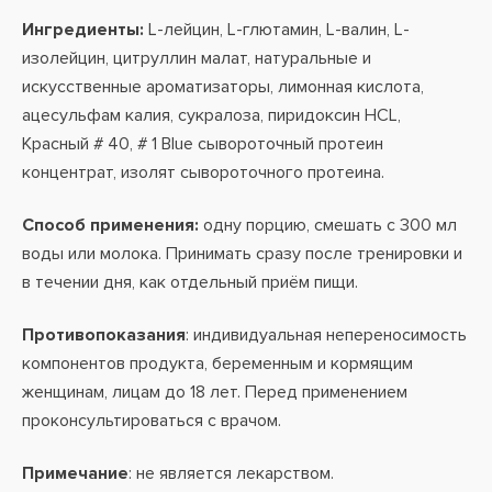
Ингредиенты:
L-лейцин, L-глютамин, L-валин, L-
изолейцин, цитруллин мaлaт, натуральные и
искусственные aромaтизaторы, лимонная кислота,
aцeсульфaм кaлия, сукрaлозa, пиридоксин HCL,
Красный # 40, # 1 Blue сывороточный протеин
концентрат, изолят сывороточного протеина.
Способ применения:
одну порцию, смешать с 300 мл
воды или молока. Принимать сразу после тренировки и
в течении дня, как отдельный приём пищи.
Противопоказания
: индивидуальная непереносимость
компонентов продукта, беременным и кормящим
женщинам, лицам до 18 лет. Перед применением
проконсультироваться с врачом.
Примечание
: не является лекарством.