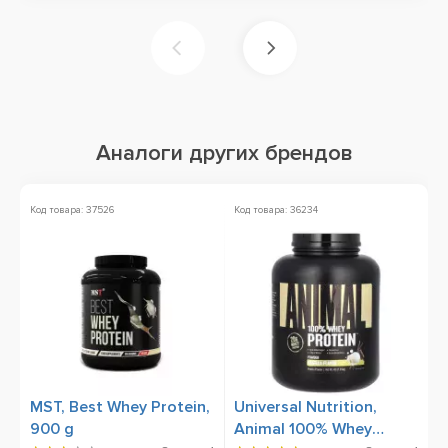
Аналоги других брендов
Код товара: 37526
Код товара: 36234
Ко
MST, Best Whey Protein,
Universal Nutrition,
U
900 g
Animal 100% Whey
S