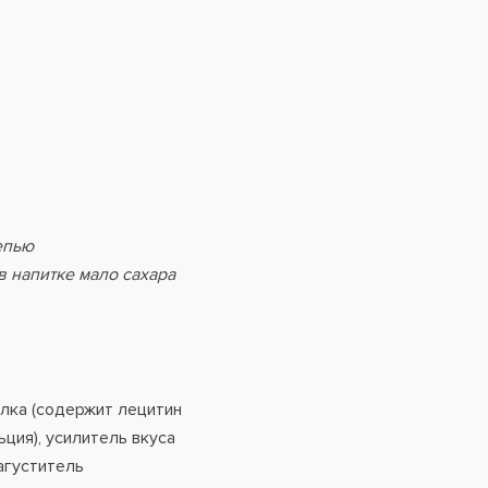
епью
 напитке мало сахара
лка (содержит лецитин
ция), усилитель вкуса
загуститель