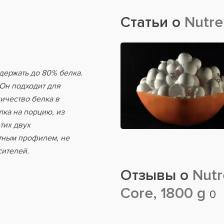
Статьи о
Nutre
держать до 80% белка.
 Он подходит для
личество белка в
лка на порцию, из
тих двух
тным профилем, не
сителей.
Отзывы о
Nutr
Core, 1800 g
0