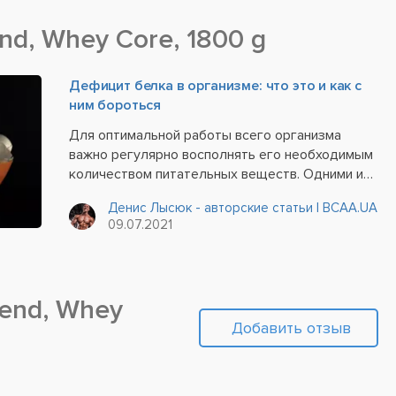
nd, Whey Core, 1800 g
Дефицит белка в организме: что это и как с
ним бороться
Для оптимальной работы всего организма
важно регулярно восполнять его необходимым
количеством питательных веществ. Одними из
важнейших нутриентов считаются именно белки
Денис Лысюк - авторские статьи | BCAA.UA
(протеины). Они являются не только основным
09.07.2021
«строительным» материалом для создания...
end, Whey
Добавить отзыв