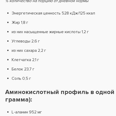
% количество на порцию от дневной нормы
Энергетическая ценность 528 кДж/125 ккал
Жир 1,8 г
из них насыщенные жирные кислоты 1,2 г
Углеводы 2,6 г
из них сахара 2,2 г
Клетчатка 2,1 г
Белок 23,7 г
Соль 0,5 г
Аминокислотный профиль в одной 
грамма):
L-аланин 952 мг