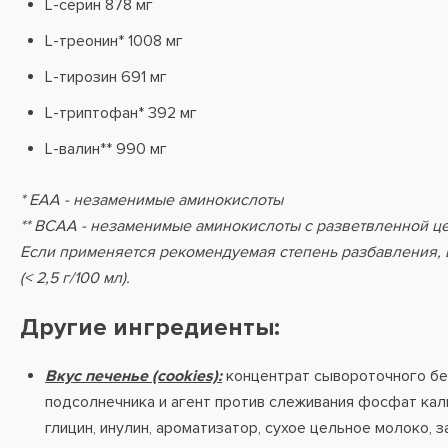
L-серин 878 мг
L-треонин* 1008 мг
L-тирозин 691 мг
L-триптофан* 392 мг
L-валин** 990 мг
* EAA - незаменимые аминокислоты
** BCAA - незаменимые аминокислоты с разветвленной ц
Если применяется рекомендуемая степень разбавления, в
(< 2,5 г/100 мл).
Другие ингредиенты:
Вкус печенье (cookies):
концентрат сывороточного бе
подсолнечника и агент против слеживания фосфат каль
глицин, инулин, ароматизатор, сухое цельное молоко, 