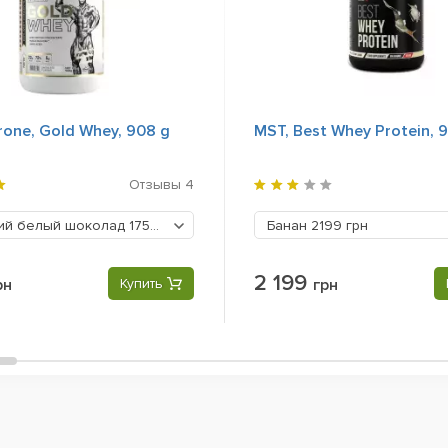
rone, Gold Whey, 908 g
MST, Best Whey Protein, 
Отзывы
4
ий белый шоколад
1750 грн
Банан
2199 грн
2 199
рн
Купить
грн