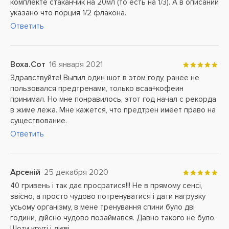
комплекте стаканчик на 20мл (то есть на 1/3). А в описании
указано что порция 1/2 флакона.
Ответить
Воха.Сот
16 января 2021
Здравствуйте! Выпил один шот в этом году, ранее не
пользовался предтренами, только всаа+кофеин
принимал. Но мне понравилось, этот год начал с рекорда
в жиме лежа. Мне кажется, что предтрен имеет право на
существование.
Ответить
Арсеній
25 декабря 2020
40 гривень і так дає просратися!!! Не в прямому сенсі,
звісно, а просто чудово потренуватися і дати нагрузку
усьому організму, в мене тренування спини було дві
години, дійсно чудово позаймався. Давно такого не було.
Шоти круті і дієві.