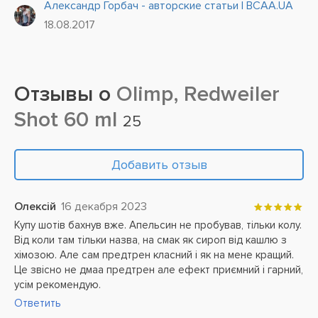
Александр Горбач - авторские статьи | BCAA.UA
действию — повышению выносливости во время
18.08.2017
тренировок и...
Отзывы о
Olimp, Redweiler
Shot 60 ml
25
Добавить отзыв
Олексій
16 декабря 2023
Купу шотів бахнув вже. Апельсин не пробував, тільки колу.
Від коли там тільки назва, на смак як сироп від кашлю з
хімозою. Але сам предтрен класний і як на мене кращий.
Це звісно не дмаа предтрен але ефект приємний і гарний,
усім рекомендую.
Ответить