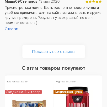
Миша09Степанов
13 мая 2020
Присмотреться можно. Шоты как по мне просто лучше и
удобнее принимать, хотя на сайте магазина есть и другие
крутые предтрены. Результат у всех разный, но меня
норм так вставило;)
Ответить
Показать все отзывы
С этим товаром покупают
Код товара: 27325
Код товара: 21975
Ко
Скидка на 2-й товар
Акционная цена
А