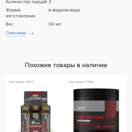
Количество порций
3
Форма
в жидком виде
изготовления
Вес
60 мл
Описание
Похожие товары в наличии
Код товара: 36123
Код товара: 31028
Ко