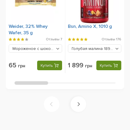
Weider, 32% Whey
Bsn, Amino X, 1010 g
O
Wafer, 35 g
M
Отзывы
7
Отзывы
176
Мороженое с шоколадом
65 грн
Голубая малина
1899 грн
65
1 899
грн
Купить
грн
Купить