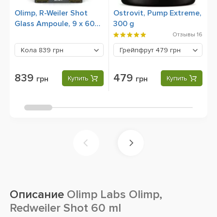
Olimp, R-Weiler Shot
Ostrovit, Pump Extreme,
O
Glass Ampoule, 9 x 60
300 g
ml
Отзывы
16
Кола
839 грн
Грейпфрут
479 грн
839
479
грн
Купить
грн
Купить
Описание
Olimp Labs Olimp,
Redweiler Shot 60 ml