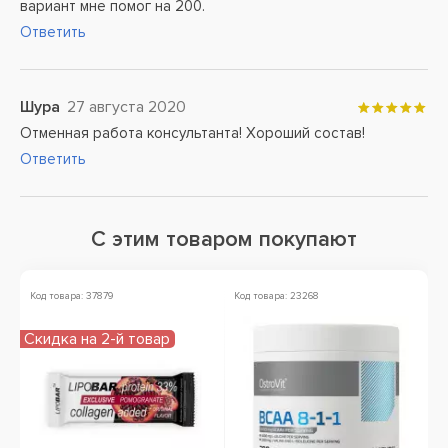
вариант мне помог на 200.
Ответить
Шура
27 августа 2020
Отменная работа консультанта! Хороший состав!
Ответить
С этим товаром покупают
Код товара: 37879
Код товара: 23268
Ко
Скидка на 2-й товар