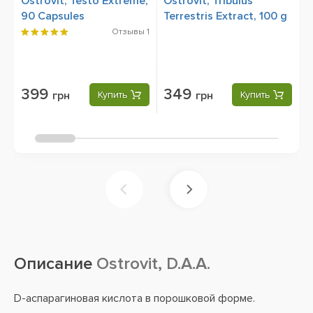
Ostrovit, Testo Extreme,
Ostrovit, Tribulus
O
90 Capsules
Terrestris Extract, 100 g
T
T
Отзывы
1
399
349
грн
Купить
грн
Купить
Описание
Ostrovit, D.A.A.
D-аспарагиновая кислота в порошковой форме.