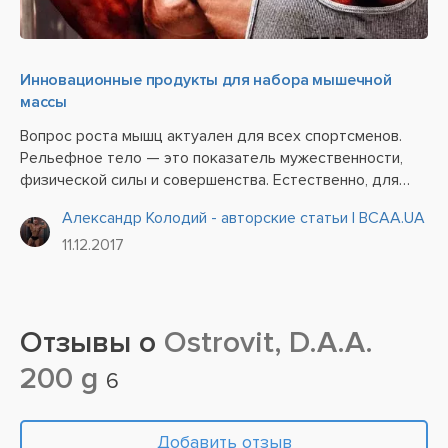
Инновационные продукты для набора мышечной
массы
Вопрос роста мышц актуален для всех спортсменов.
Рельефное тело — это показатель мужественности,
физической силы и совершенства. Естественно, для
получения такого статуса атлеты способны пойти на
Александр Колодий - авторские статьи | BCAA.UA
многое — от наращивания массы естественным путем...
11.12.2017
Отзывы о
Ostrovit, D.A.A.
200 g
6
Добавить отзыв