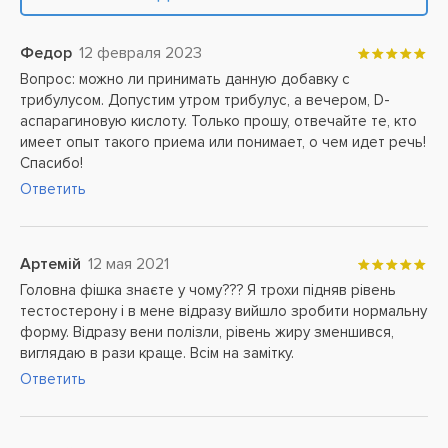
Федор
12 февраля 2023
Вопрос: можно ли принимать данную добавку с
трибулусом. Допустим утром трибулус, а вечером, D-
аспарагиновую кислоту. Только прошу, отвечайте те, кто
имеет опыт такого приема или понимает, о чем идет речь!
Спасибо!
Ответить
Артемій
12 мая 2021
Головна фішка знаєте у чому??? Я трохи підняв рівень
тестостерону і в мене відразу вийшло зробити нормальну
форму. Відразу вени полізли, рівень жиру зменшився,
виглядаю в рази краще. Всім на замітку.
Ответить