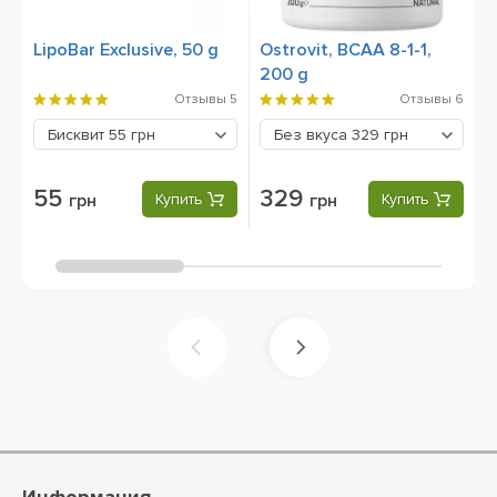
LipoBar Exclusive, 50 g
Ostrovit, BCAA 8-1-1,
O
200 g
Отзывы
5
Отзывы
6
Бисквит
55 грн
Без вкуса
329 грн
55
329
грн
Купить
грн
Купить