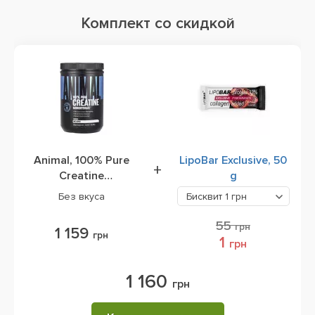
Комплект со скидкой
Animal, 100% Pure
LipoBar Exclusive, 50
+
Creatine
g
Monohydrate
Без вкуса
Бисквит
1 грн
Powder, 500 g
55
грн
1 159
грн
1
грн
1 160
грн