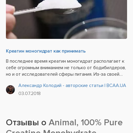
Креатин моногидрат как принимать
В последнее время креатин моногидрат располагает к
себе огромным вниманием не только от бодибилдеров,
но и от исследователей сферы питания. Из-за своей
высокой эффективности и популярности существует
Александр Колодий - авторские статьи | BCAA.UA
огромное количество разных авторских методик,
03.07.2018
часто...
Отзывы о
Animal, 100% Pure