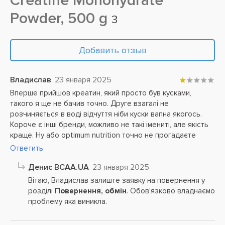
Creatine Monohydrate
Powder, 500 g
3
Добавить отзыв
Владислав
23 января 2025
Вперше прийшов креатин, який просто був кусками,
такого я ще не бачив точно. Друге взагалі не
розчиняється в воді відчуття ніби куски вапна якогось.
Короче є інші бренди, можливо не такі імениті, але якість
краще. Ну або optimum nutrition точно не прогадаєте
Ответить
Денис BCAA.UA
23 января 2025
Вітаю, Владислав залиште заявку на повернення у
розділі
Повернення, обмін
. Обов'язково владнаємо
проблему яка виникла.