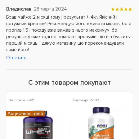
Владислав
28 марта 2024
Брав майже 2 місяці тому і результат +-4кг. Якісний і
потужний креатин! Рекомендую його вживати місяць, бо я
пропив 1.5 і походу вже вижав з нього максимум, бо
результату вже тоді не помічав і зрозумів, що він бустить
перший місяць. І дякую магазину, що порекомендували
саме його!
Ответить
С этим товаром покупают
Код товара: 22011
Код товара: 29532
Ко
Акционная цена