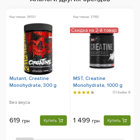
Код товара: 38531
Код товара: 37180
Ко
Скидка на 2-й товар
Mutant, Creatine
MST, Creatine
N
Monohydrate, 300 g
Monohydrate, 1000 g
C
6
Отзывы
6
Без вкуса
619
1 499
грн
Купить
грн
Купить