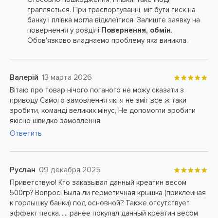
трапляється. При траспортуванні, міг бути тиск на
банку і плівка могла відклеїтися. Залиште заявку на
повернення у розділі
Повернення, обмін
.
Обов'язково владнаємо проблему яка виникла.
Валерій
13 марта 2026
Вітаю про товар нічого поганого не можу сказати з
приводу Самого замовлення які я не зміг все ж таки
зробити, команді великих мінус, Не допомогли зробити
якісно швидко замовлення
Ответить
Руслан
09 декабря 2025
Приветствую! Кто заказывал данный креатин весом
500гр? Вопрос! Была ли герметичная крышка (приклеиная
к горлышку банки) под основной? Также отсутствует
эффект песка...... ранее покупал данный креатин весом