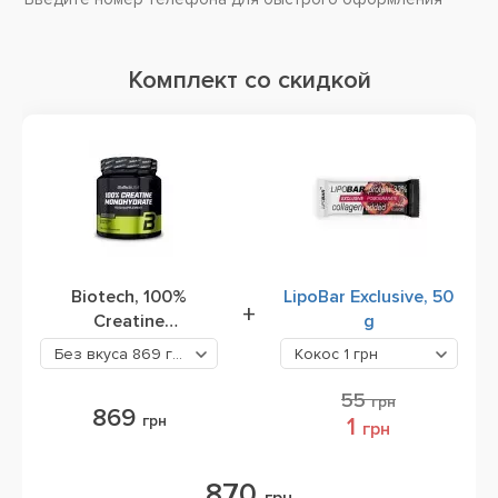
Комплект со скидкой
Biotech, 100%
LipoBar Exclusive, 50
+
Creatine
g
Monohydrate, 300 g
Без вкуса
869 грн
Кокос
1 грн
(банка)
55
грн
869
грн
1
грн
870