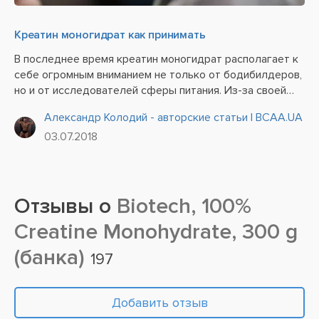
Креатин моногидрат как принимать
В последнее время креатин моногидрат располагает к
себе огромным вниманием не только от бодибилдеров,
но и от исследователей сферы питания. Из-за своей
высокой эффективности и популярности существует
Александр Колодий - авторские статьи | BCAA.UA
огромное количество разных авторских методик,
03.07.2018
часто...
Отзывы о
Biotech, 100%
Creatine Monohydrate, 300 g
(банка)
197
Добавить отзыв