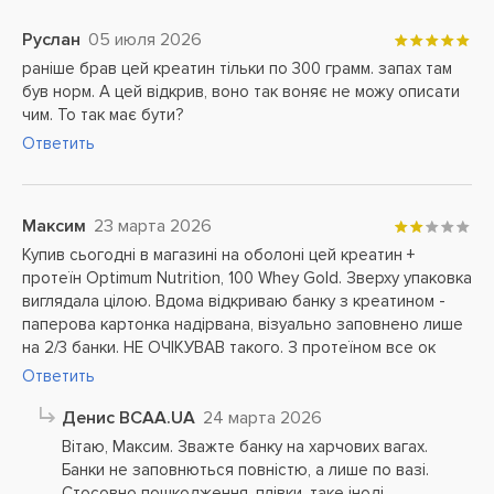
Руслан
05 июля 2026
раніше брав цей креатин тільки по 300 грамм. запах там
був норм. А цей відкрив, воно так воняє не можу описати
чим. То так має бути?
Ответить
Максим
23 марта 2026
Купив сьогодні в магазині на оболоні цей креатин +
протеїн Optimum Nutrition, 100 Whey Gold. Зверху упаковка
виглядала цілою. Вдома відкриваю банку з креатином -
паперова картонка надірвана, візуально заповнено лише
на 2/3 банки. НЕ ОЧІКУВАВ такого. З протеїном все ок
Ответить
Денис BCAA.UA
24 марта 2026
Вітаю, Максим. Зважте банку на харчових вагах.
Банки не заповнються повністю, а лише по вазі.
Стосовно пошкодження, плівки, таке іноді