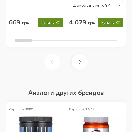
Шоколад с мятой
4029 грн
669
4 029
грн
Купить
грн
Купить
Аналоги других брендов
Код товара: 35150
Код товара: 35452
Ко