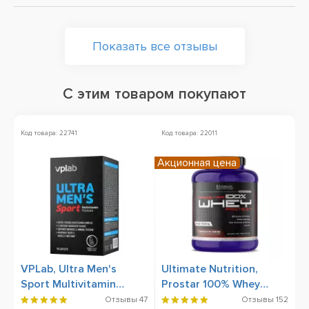
Показать все отзывы
С этим товаром покупают
Код товара: 22741
Код товара: 22011
Ко
Акционная цена
А
VPLab, Ultra Men's
Ultimate Nutrition,
B
Sport Multivitamin
Prostar 100% Whey
Formula, 90 Caplets
Protein, 2390 g
Отзывы
47
Отзывы
152