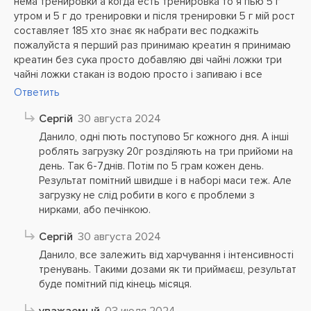
нема тренировки а когда есть тренировка то я пью 5 г
утром и 5 г до тренировки и після тренировки 5 г мій рост
составляет 185 хто знає як набрати вес подкажіть
пожалуйста я перший раз принимаю креатин я принимаю
креатин без сука просто добавляю дві чайні ложки три
чайні ложки стакан із водою просто і запиваю і все
Ответить
Сергій
30 августа 2024
Данило, одні пють поступово 5г кожного дня. А інші
роблять загрузку 20г розділяють на три прийоми на
день. Так 6-7днів. Потім по 5 грам кожен день.
Результат помітний швидше і в наборі маси теж. Але
загрузку не слід робити в кого є проблеми з
нирками, або печінкою.
Сергій
30 августа 2024
Данило, все залежить від харчування і інтенсивності
тренувань. Такими дозами як ти приймаєш, результат
буде помітний під кінець місяця.