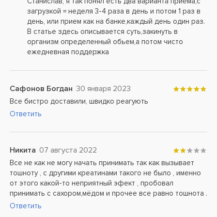
Станислав, я так понял есть два варианта приема,с
загрузкой = неделя 3-4 раза в день и потом 1 раз в
день, или прием как на банке,каждый день один раз.
В статье здесь описывается суть,закинуть в
организм определенный обьем,а потом чисто
ежедневная поддержка
Сафонов Богдан
30 января 2023
Все бистро доставили, швидко реагують
Ответить
Никита
07 августа 2022
Все не как не могу начать принимать так как вызывает
тошноту , с другими креатинами такого не было , именно
от этого какой-то неприятный эфект , пробовал
принимать с сахором,мёдом и прочее все равно тошнота .
Ответить