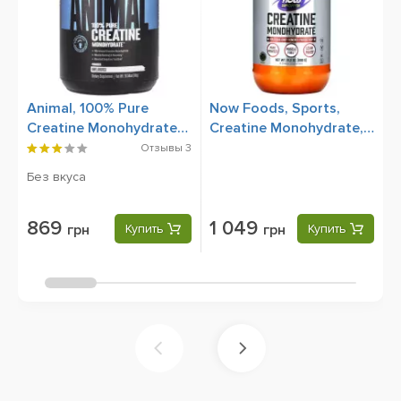
Animal, 100% Pure
Now Foods, Sports,
A
Creatine Monohydrate
Creatine Monohydrate,
C
Powder, 300 g
600 g
P
Отзывы
3
Без вкуса
Б
869
1 049
грн
Купить
грн
Купить