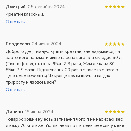
Дмитрий
05 декабря 2024
Креатин классный.
Ответить
Владислав
24 июня 2024
Доброго дня, планую купити креатин, але задумався, чи
варто його приймати якщо власна вага тіла складає 60кг.
(Тіло в формі, станова 95кг. 2-3 рази, Жим лежачи 80-
85кг. 7-9 разів. Підтягування 20 разів з власною вагою.
Це в мене виходить) Чи краще взяти щось інше для
приросту м'язової маси?
Ответить
Данило
16 июня 2024
Товар хороший ну есть запитання чого я не набираю вес
я важу 70 кг я вже п'ю дві неділі 5 г в день це если у мене