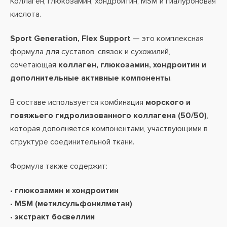
Коллаген, глюкозамин, хондроитин, MSM и гиалуроновая
кислота.
Sport Generation, Flex Support
— это комплексная
формула для суставов, связок и сухожилий,
сочетающая
коллаген, глюкозамин, хондроитин и
дополнительные активные компоненты
.
В составе используется комбинация
морского и
говяжьего гидролизованного коллагена (50/50)
,
которая дополняется компонентами, участвующими в
структуре соединительной ткани.
Формула также содержит:
•
глюкозамин и хондроитин
•
MSM (метилсульфонилметан)
•
экстракт босвеллии