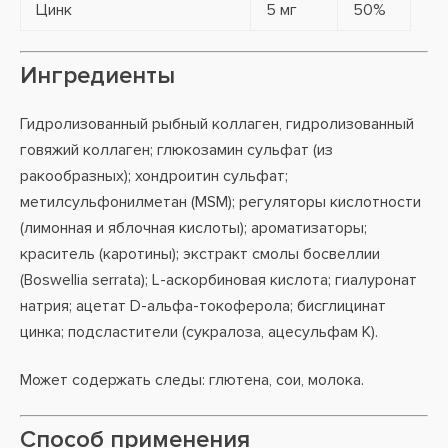
Цинк
5 мг
50%
Ингредиенты
Гидролизованный рыбный коллаген, гидролизованный
говяжий коллаген; глюкозамин сульфат (из
ракообразных); хондроитин сульфат;
метилсульфонилметан (MSM); регуляторы кислотности
(лимонная и яблочная кислоты); ароматизаторы;
краситель (каротины); экстракт смолы босвеллии
(Boswellia serrata); L-аскорбиновая кислота; гиалуронат
натрия; ацетат D-альфа-токоферола; бисглицинат
цинка; подсластители (сукралоза, ацесульфам K).
Может содержать следы: глютена, сои, молока.
Способ применения