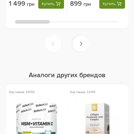
1 499
899
грн
Купить
грн
Купить
Аналоги других брендов
Код товара: 34355
Код товара: 32453
Ко