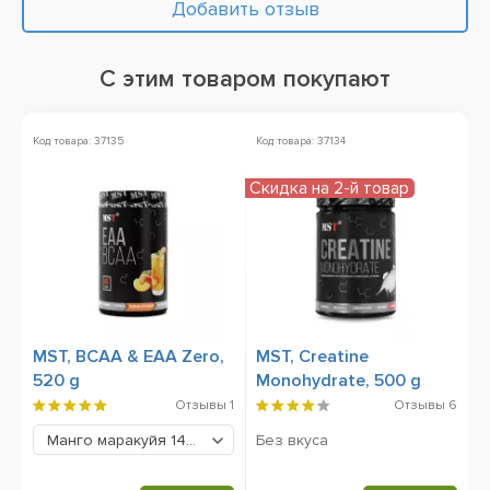
Добавить отзыв
С этим товаром покупают
Код товара: 37135
Код товара: 37134
Ко
Скидка на 2-й товар
MST, BCAA & EAA Zero,
MST, Creatine
V
520 g
Monohydrate, 500 g
M
9
Отзывы
1
Отзывы
6
Без вкуса
Манго маракуйя
1499 грн