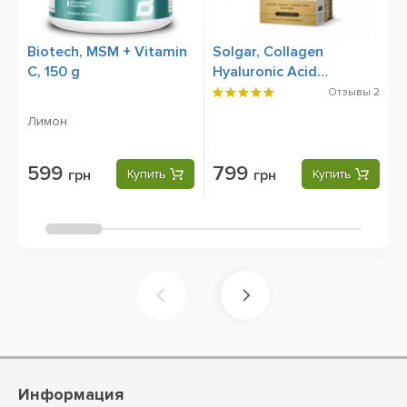
Biotech, MSM + Vitamin
Solgar, Collagen
B
C, 150 g
Hyaluronic Acid
D
Complex, 30 Tablets
Отзывы
2
Лимон
К
599
799
грн
Купить
грн
Купить
Информация