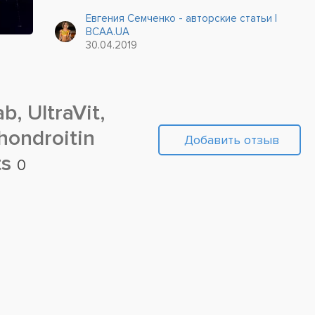
«усилителей» приводят к их быстрому износу.
Евгения Семченко - авторские статьи |
BCAA.UA
30.04.2019
, UltraVit,
hondroitin
Добавить отзыв
ts
0