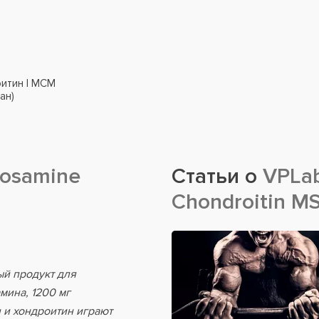
оитин | МСМ
ан)
cosamine
Статьи о
VPLab,
Chondroitin MS
ный продукт для
мина, 1200 мг
 и хондроитин играют