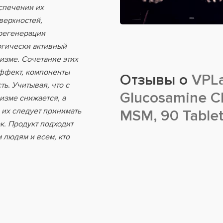
спечении их
верхностей,
 регенерации
огически активный
изме. Сочетание этих
эффект, компоненты
Отзывы о
VPLab
ь. Учитывая, что с
Glucosamine C
изме снижается, а
 их следует принимать
MSM, 90 Table
к. Продукт подходит
 людям и всем, кто