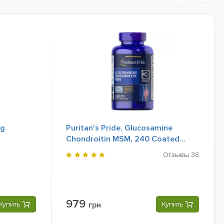
 g
Puritan's Pride, Glucosamine
Chondroitin MSM, 240 Coated
Caplets
Отзывы
38
979
Купить
грн
Купить