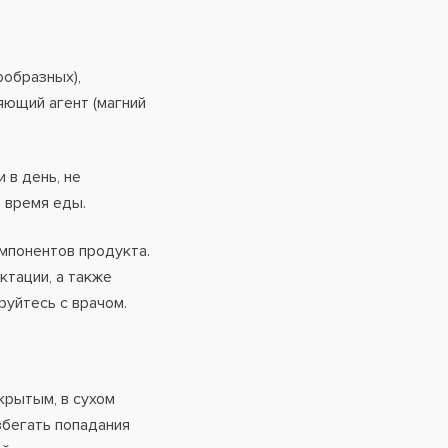
ообразных),
яющий агент (магний
 в день, не
 время еды.
мпонентов продукта.
ктации, а также
руйтесь с врачом.
крытым, в сухом
збегать попадания