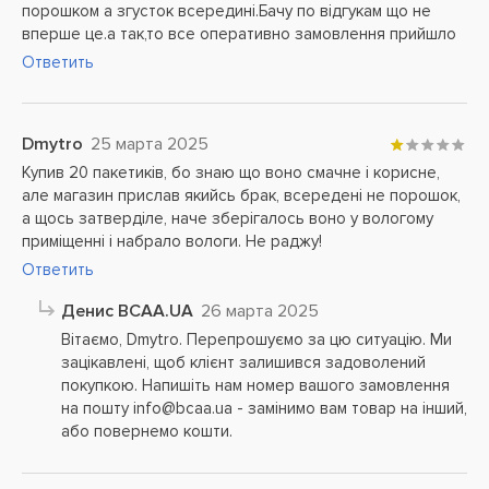
порошком а згусток всередині.Бачу по відгукам що не
вперше це.а так,то все оперативно замовлення прийшло
Ответить
Dmytro
25 марта 2025
Купив 20 пакетиків, бо знаю що воно смачне і корисне,
але магазин прислав якийсь брак, всередені не порошок,
а щось затверділе, наче зберігалось воно у вологому
приміщенні і набрало вологи. Не раджу!
Ответить
Денис BCAA.UA
26 марта 2025
Вітаємо, Dmytro. Перепрошуємо за цю ситуацію. Ми
зацікавлені, щоб клієнт залишився задоволений
покупкою. Напишіть нам номер вашого замовлення
на пошту info@bcaa.ua - замінимо вам товар на інший,
або повернемо кошти.