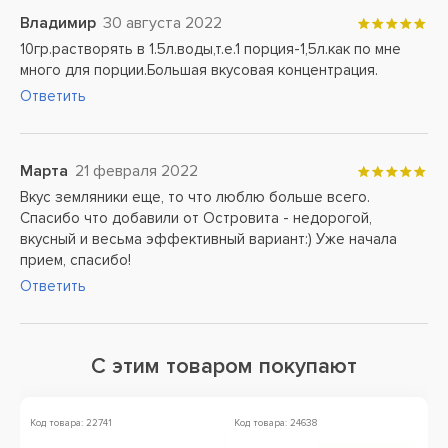
Владимир
30 августа 2022
10гр.растворять в 1.5л.воды,т.е.1 порция-1,5л.как по мне
много для порции.Большая вкусовая концентрация.
Ответить
Марта
21 февраля 2022
Вкус земляники еще, то что люблю больше всего.
Спасибо что добавили от Островита - недорогой,
вкусный и весьма эффективный вариант:) Уже начала
прием, спасибо!
Ответить
С этим товаром покупают
Код товара: 22741
Код товара: 24638
Ко