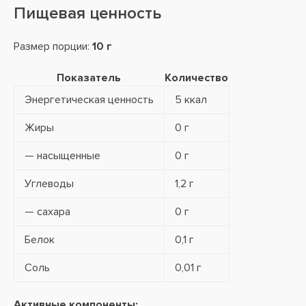
Пищевая ценность
Размер порции:
10 г
Показатель
Количество
Энергетическая ценность
5 ккал
Жиры
0 г
— насыщенные
0 г
Углеводы
1,2 г
— сахара
0 г
Белок
0,1 г
Соль
0,01 г
Активные компоненты: