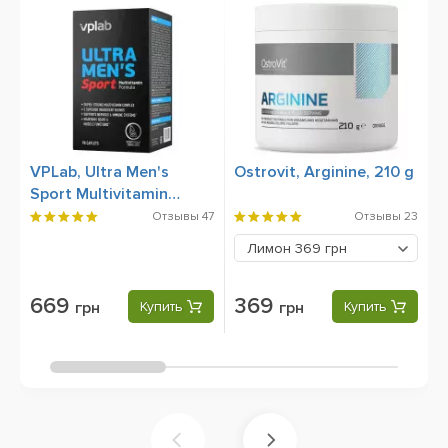
Ск
VPLab, Ultra Men's
Ostrovit, Arginine, 210 g
L
Sport Multivitamin
Formula, 90 Caplets
Отзывы
47
Отзывы
23
Лимон
369 грн
669
369
грн
Купить
грн
Купить