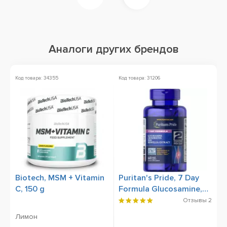
Аналоги других брендов
Код товара: 34355
Код товара: 31206
Ко
Biotech, MSM + Vitamin
Puritan's Pride, 7 Day
P
C, 150 g
Formula Glucosamine,
G
Chondroitin, MSM &
C
Отзывы
2
Boswellia Extract, 60
C
Лимон
Coated Caplets