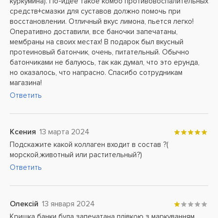
куркумина). По-идее такое комбо противовоспалительных
средств+смазки для суставов должно помочь при
восстановлении. Отличный вкус лимона, пьется легко!
Оперативно доставили, все баночки запечатаны,
мембраны на своих местах! В подарок был вкусный
протеиновый батончик, очень, питательный. Обычно
батончиками не балуюсь, так как думал, что это ерунда,
но оказалось, что напрасно. Спасибо сотрудникам
магазина!
Ответить
Ксения
13 марта 2024
Подскажите какой коллаген входит в состав ?(
морской,животный или растительный?)
Ответить
Олексій
13 января 2024
Кришка банки була запечатана плівкою з маркуванням,