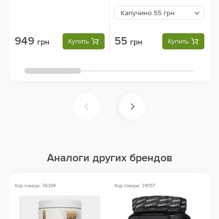
Капучино
55 грн
949
55
грн
Купить
грн
Купить
Аналоги других брендов
Код товара: 38394
Код товара: 34057
Ко