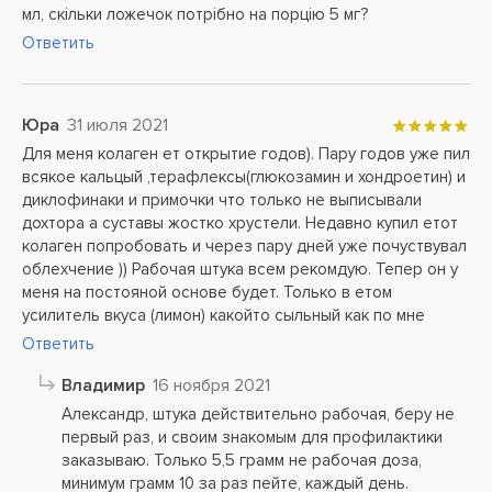
мл, скільки ложечок потрібно на порцію 5 мг?
Ответить
Юра
31 июля 2021
Для меня колаген ет открытие годов). Пару годов уже пил
всякое кальцый ,терафлексы(глюкозамин и хондроетин) и
диклофинаки и примочки что только не выписывали
дохтора а суставы жостко хрустели. Недавно купил етот
колаген попробовать и через пару дней уже почуствувал
облехчение )) Рабочая штука всем рекомдую. Тепер он у
меня на постояной основе будет. Только в етом
усилитель вкуса (лимон) какойто сыльный как по мне
Ответить
Владимир
16 ноября 2021
Александр, штука действительно рабочая, беру не
первый раз, и своим знакомым для профилактики
заказываю. Только 5,5 грамм не рабочая доза,
минимум грамм 10 за раз пейте, каждый день.