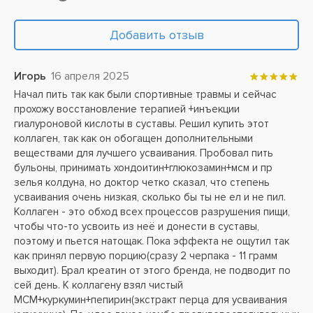
Добавить отзыв
Игорь
16 апреля 2025
Начал пить так как были спортивные травмы и сейчас
прохожу восстановление терапией +инъекции
гиалуроновой кислоты в суставы. Решил купить этот
коллаген, так как он обогащен дополнительными
веществами для лучшего усваивания. Пробовал пить
бульоны, принимать хондоитин+глюкозамин+мсм и пр
зелья колдуна, но доктор четко сказал, что степень
усваивания очень низкая, сколько бы ты не ел и не пил.
Коллаген - это обход всех процессов разрушения пищи,
чтобы что-то усвоить из неё и донести в суставы,
поэтому и пьется натощак. Пока эффекта не ощутил так
как принял первую порцию(сразу 2 черпака - 11 грамм
выходит). Брал креатин от этого бренда, не подводит по
сей день. К коллагену взял чистый
МСМ+куркумин+пепирин(экстракт перца для усваивания