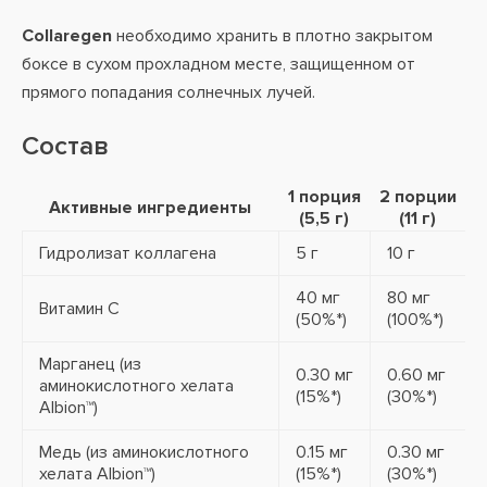
Collaregen
необходимо хранить в плотно закрытом
боксе в сухом прохладном месте, защищенном от
прямого попадания солнечных лучей.
Состав
1 порция
2 порции
Активные ингредиенты
(5,5 г)
(11 г)
Гидролизат коллагена
5 г
10 г
40 мг
80 мг
Витамин C
(50%*)
(100%*)
Марганец (из
0.30 мг
0.60 мг
аминокислотного хелата
(15%*)
(30%*)
Albion™)
Медь (из аминокислотного
0.15 мг
0.30 мг
хелата Albion™)
(15%*)
(30%*)