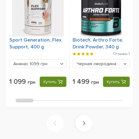
Sport Generation, Flex
Biotech, Arthro Forte,
M
Support, 400 g
Drink Powder, 340 g
Отзывы
1
Ананас
1099 грн
Черная смородина
1499 грн
1 099
1 499
грн
Купить
грн
Купить