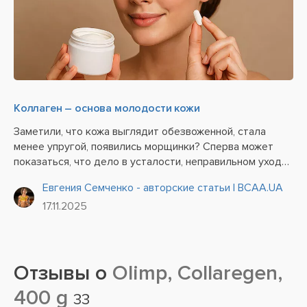
Коллаген – основа молодости кожи
Заметили, что кожа выглядит обезвоженной, стала
менее упругой, появились морщинки? Сперва может
показаться, что дело в усталости, неправильном уходе,
недостаточном потреблении воды… Но чаще всего
Евгения Семченко - авторские статьи | BCAA.UA
причина кроется намного глубже. Возможно, вашему
17.11.2025
организму не...
Отзывы о
Olimp, Collaregen,
400 g
33