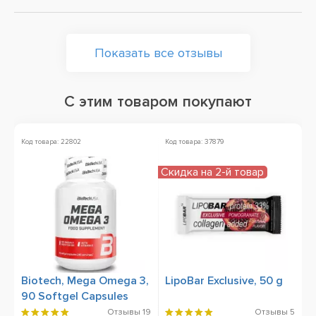
Показать все отзывы
С этим товаром покупают
Код товара: 22802
Код товара: 37879
Ко
Скидка на 2-й товар
Н
Biotech, Mega Omega 3,
LipoBar Exclusive, 50 g
S
90 Softgel Capsules
C
9
Отзывы
19
Отзывы
5