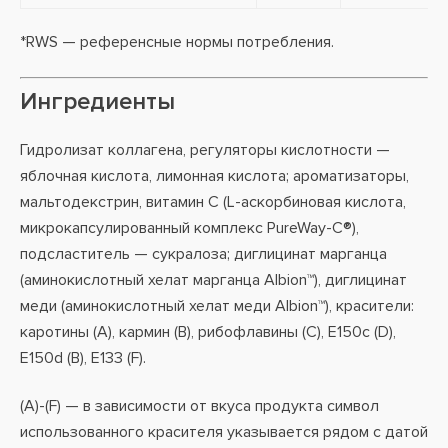
*RWS — референсные нормы потребления.
Ингредиенты
Гидролизат коллагена, регуляторы кислотности —
яблочная кислота, лимонная кислота; ароматизаторы,
мальтодекстрин, витамин C (L-аскорбиновая кислота,
микрокапсулированный комплекс PureWay-C®),
подсластитель — сукралоза; диглицинат марганца
(аминокислотный хелат марганца Albion™), диглицинат
меди (аминокислотный хелат меди Albion™), красители:
каротины (A), кармин (B), рибофлавины (C), E150c (D),
E150d (B), E133 (F).
(A)-(F) — в зависимости от вкуса продукта символ
использованного красителя указывается рядом с датой