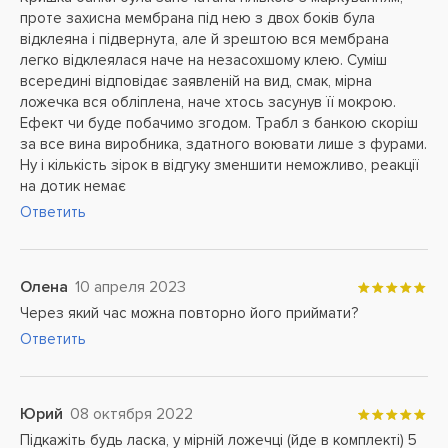
проте захисна мембрана під нею з двох боків була
відклеяна і підвернута, але й зрештою вся мембрана
легко відклеялася наче на незасохшому клею. Суміш
всередині відповідає заявленій на вид, смак, мірна
ложечка вся обліплена, наче хтось засунув її мокрою.
Ефект чи буде побачимо згодом. Трабл з банкою скоріш
за все вина виробника, здатного воювати лише з фурами.
Ну і кількість зірок в відгуку зменшити неможливо, реакції
на дотик немає
Ответить
Олена
10 апреля 2023
Через який час можна повторно його приймати?
Ответить
Юрий
08 октября 2022
Підкажіть будь ласка, у мірній ложечці (йде в комплекті) 5