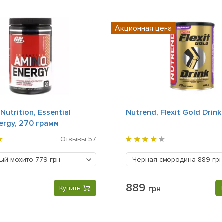
Акционная цена
utrition, Essential
Nutrend, Flexit Gold Drink
ergy, 270 грамм
Отзывы
57
ый мохито
779 грн
Черная смородина
889 гр
889
Купить
грн