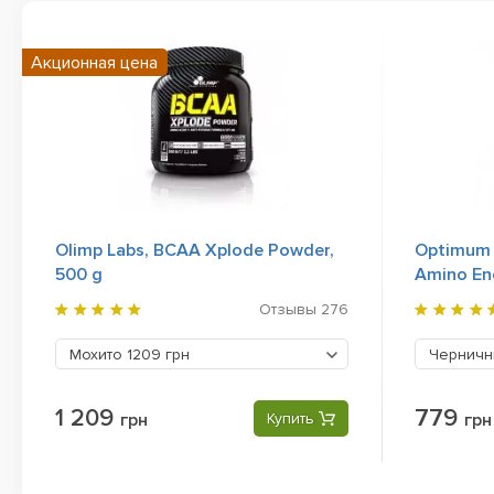
Акционная цена
Olimp Labs, BCAA Xplode Powder,
Optimum N
500 g
Amino En
Отзывы
276
Мохито
1209 грн
Черничн
1 209
779
грн
Купить
грн