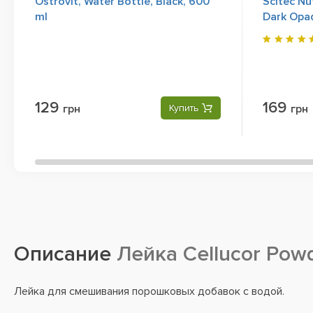
Ostrovit, Water Bottle, Black, 600
Scitec Nut
ml
Dark Opa
129
169
грн
Купить
грн
Описание
Лейка Cellucor Powd
Лейка для смешивания порошковых добавок с водой.