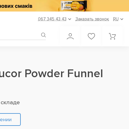
067 345 43 43
Заказать звонок
RU
ucor Powder Funnel
 складе
лении