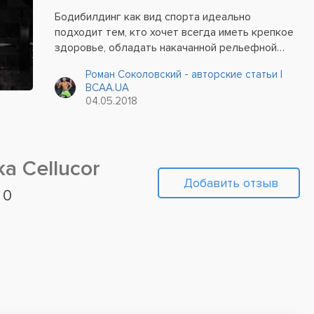
Бодибилдинг как вид спорта идеально
подходит тем, кто хочет всегда иметь крепкое
здоровье, обладать накачанной рельефной
мускулатурой и поддерживать свое тело в
Роман Соколовский - авторские статьи |
отличной спортивной форме. Бодибилдеру
BCAA.UA
нужны ежедневные тренировки, а также
04.05.2018
специальное питание с...
а Cellucor
Добавить отзыв
l
0