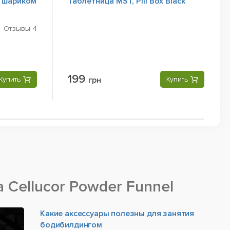
с шариком
Таблетница MST, Pill Box Black
Отзывы
4
199
Купить
грн
Купить
 Cellucor Powder Funnel
Какие аксессуары полезны для занятия
бодибилдингом