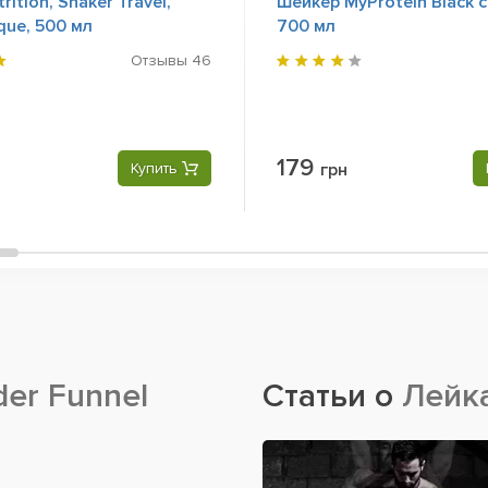
rition, Shaker Travel,
Шейкер MyProtein Black 
que, 500 мл
700 мл
Отзывы
46
179
Купить
грн
er Funnel
Статьи о
Лейка