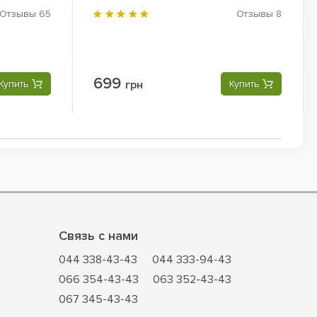
Спортивная бутылка, Шейкер 760
Отзывы
65
Отзывы
8
мл
699
Купить
грн
Купить
Связь с нами
044 338-43-43
044 333-94-43
066 354-43-43
063 352-43-43
067 345-43-43