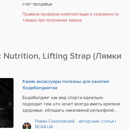
счёт продавца
Правила проверки комплектации и сохранности
товара при получении заказа
 Nutrition, Lifting Strap (Лямки
Какие аксессуары полезны для занятия
бодибилдингом
Бодибилдинг как вид спорта идеально
подходит тем, кто хочет всегда иметь крепкое
здоровье, обладать накачанной рельефной
мускулатурой и поддерживать свое тело в
Роман Соколовский - авторские статьи |
отличной спортивной форме. Бодибилдеру
BCAA.UA