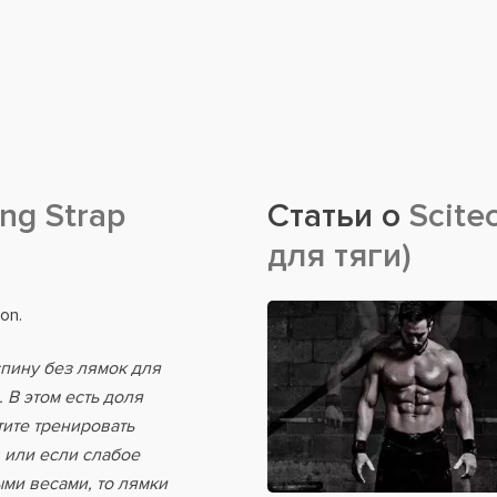
ing Strap
Статьи о
Scitec
для тяги)
on.
 спину без лямок для
 В этом есть доля
тите тренировать
 или если слабое
ми весами, то лямки