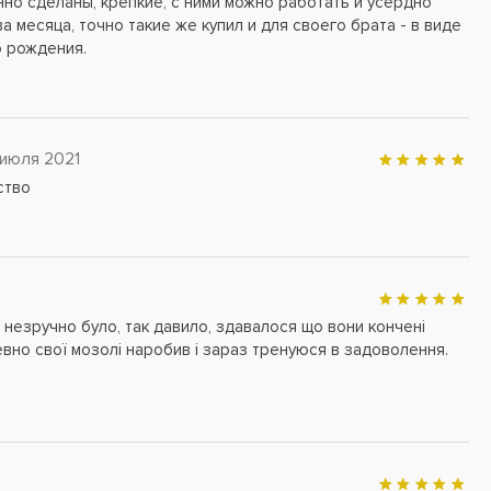
но сделаны, крепкие, с ними можно работать и усердно
а месяца, точно такие же купил и для своего брата - в виде
 рождения.
 июля 2021
ство
 незручно було, так давило, здавалося що вони кончені
апевно свої мозолі наробив і зараз тренуюся в задоволення.