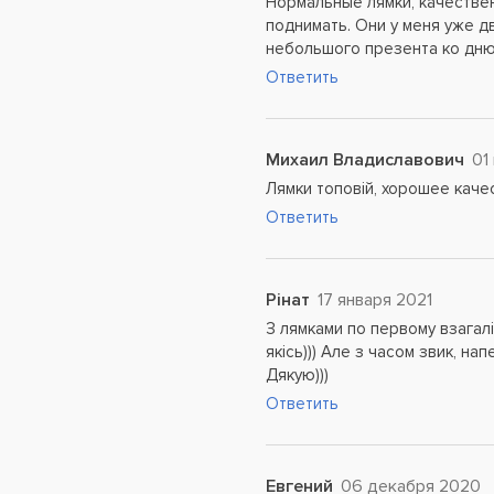
Нормальные лямки, качествен
поднимать. Они у меня уже дв
небольшого презента ко дню
Ответить
Михаил Владиславович
01
Лямки топовій, хорошее каче
Ответить
Рінат
17 января 2021
З лямками по первому взагалі
якісь))) Але з часом звик, н
Дякую)))
Ответить
Евгений
06 декабря 2020