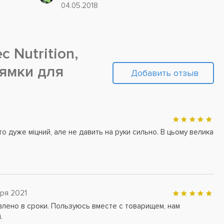
нужны ежедневные тренировки, а также
04.05.2018
специальное питание с...
c Nutrition,
(Лямки для
Добавить отзыв
то дуже міцний, але не давить на руки сильно. В цьому велика
бря 2021
влено в сроки. Пользуюсь вместе с товарищем, нам
.