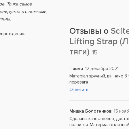
е. То же самое
ренируетесь с лямками,
пины.
Отзывы о
Scite
упреждения.
Lifting Strap 
тяги)
15
Павло
12 декабря 2021
Матеріал зручний, він наче б 
перевага
Ответить
Мишка Болотников
15 ноя
Сделаны качественно, доста
нравится. Материал отличный