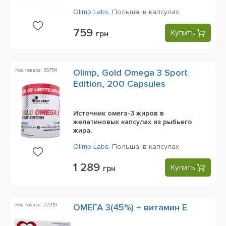
Olimp Labs
,
Польша,
в капсулах
759
Купить
грн
Код товара: 36754
Olimp, Gold Omega 3 Sport
Edition, 200 Capsules
Источник омега-3 жиров в
желатиновых капсулах из рыбьего
жира.
Olimp Labs
,
Польша,
в капсулах
1 289
Купить
грн
Код товара: 22310
ОМЕГА 3(45%) + витамин Е