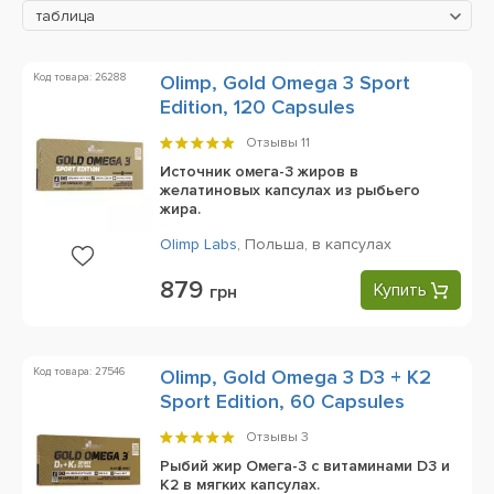
таблица
Код товара: 26288
Olimp, Gold Omega 3 Sport
Edition, 120 Capsules
Отзывы
11
Источник омега-3 жиров в
желатиновых капсулах из рыбьего
жира.
Olimp Labs
,
Польша,
в капсулах
879
Купить
грн
Код товара: 27546
Olimp, Gold Omega 3 D3 + K2
Sport Edition, 60 Capsules
Отзывы
3
Рыбий жир Омега-3 с витаминами D3 и
K2 в мягких капсулах.