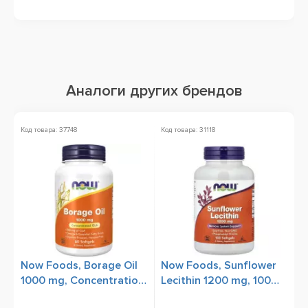
Аналоги других брендов
Код товара: 37748
Код товара: 31118
Ко
Now Foods, Borage Oil
Now Foods, Sunflower
P
1000 mg, Concentration
Lecithin 1200 mg, 100
S
GLA, 60 Softgels
Softgels
O