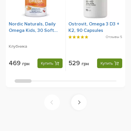
Nordic Naturals, Daily
Ostrovit, Omega 3 D3 +
L
Omega Kids, 30 Soft
K2, 90 Capsules
O
Gels
O
Отзывы
5
O
Клубника
S
469
529
грн
Купить
грн
Купить