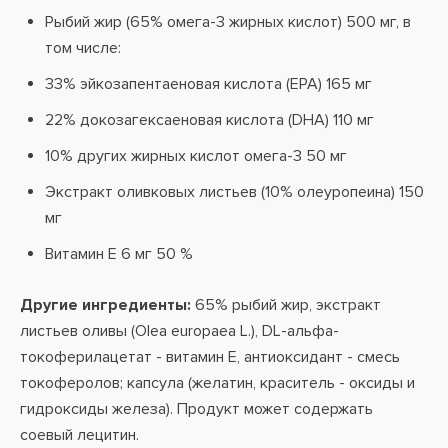
Рыбий жир (65% омега-3 жирных кислот) 500 мг, в
том числе:
33% эйкозапентаеновая кислота (EPA) 165 мг
22% докозагексаеновая кислота (DHA) 110 мг
10% других жирных кислот омега-3 50 мг
Экстракт оливковых листьев (10% олеуропеина) 150
мг
Витамин Е 6 мг 50 %
Другие ингредиенты:
65% рыбий жир, экстракт
листьев оливы (Olea europaea L.), DL-альфа-
токоферилацетат - витамин Е, антиоксидант - смесь
токоферолов; капсула (желатин, краситель - оксиды и
гидроксиды железа). Продукт может содержать
соевый лецитин.