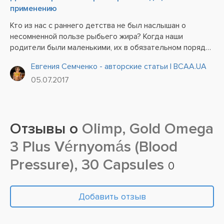
применению
Кто из нас с раннего детства не был наслышан о
несомненной пользе рыбьего жира? Когда наши
родители были маленькими, их в обязательном порядке
пичкали этим веществом, весьма малоприятным на вкус
Евгения Семченко - авторские статьи | BCAA.UA
и запах. К счастью для нас, сегодня нам нет нужды
05.07.2017
зажмуриваться и...
Отзывы о
Olimp, Gold Omega
3 Plus Vérnyomás (Blood
Pressure), 30 Capsules
0
Добавить отзыв