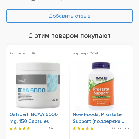
Добавить отзыв
С этим товаром покупают
Код товара: 31846
Код товара: 29341
Ко
Ostrovit, BCAA 5000
Now Foods, Prostate
V
mg, 150 Capsules
Support (поддержка
S
простаты) 90 Softgels
F
Отзывы
5
Отзывы
2