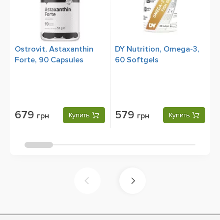
Ostrovit, Astaxanthin
DY Nutrition, Omega-3,
S
Forte, 90 Capsules
60 Softgels
C
m
679
579
грн
Купить
грн
Купить