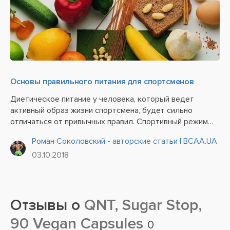
Основы правильного питания для спортсменов
Диетическое питание у человека, который ведет
активный образ жизни спортсмена, будет сильно
отличаться от привычных правил. Спортивный режим
имеет свои индивидуальные особенности в
Роман Соколовский - авторские статьи | BCAA.UA
зависимости от тяжести физических нагрузок и
03.10.2018
высокого напряжения в процессе занятий....
Отзывы о
QNT, Sugar Stop,
90 Vegan Capsules
0