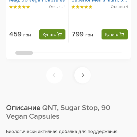
Mag, 90 Vegan Capsules
Superior Men's Multi, 90
Z
Veg Capsules
Отзывы
1
Отзывы
4
459
799
грн
Купить
грн
Купить
Описание
QNT, Sugar Stop, 90
Vegan Capsules
Биологически активная добавка для поддержания