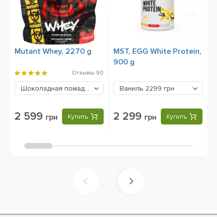
Mutant Whey, 2270 g
MST, EGG White Protein,
M
900 g
2
Отзывы
90
Шоколадная помадка
2599 грн
Ваниль
2299 грн
2 599
2 299
грн
Купить
грн
Купить