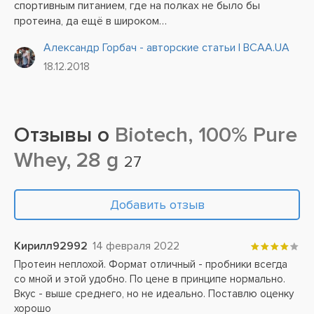
спортивным питанием, где на полках не было бы
протеина, да ещё в широком
ассортименте. Напрашивается простой, как ложка,
Александр Горбач - авторские статьи | BCAA.UA
вывод-этот товар популярен и продаётся хорошо. Но
18.12.2018
опять же, посмотрев на цены,...
Отзывы о
Biotech, 100% Pure
Whey, 28 g
27
Добавить отзыв
Кирилл92992
14 февраля 2022
Протеин неплохой. Формат отличный - пробники всегда
со мной и этой удобно. По цене в принципе нормально.
Вкус - выше среднего, но не идеально. Поставлю оценку
хорошо