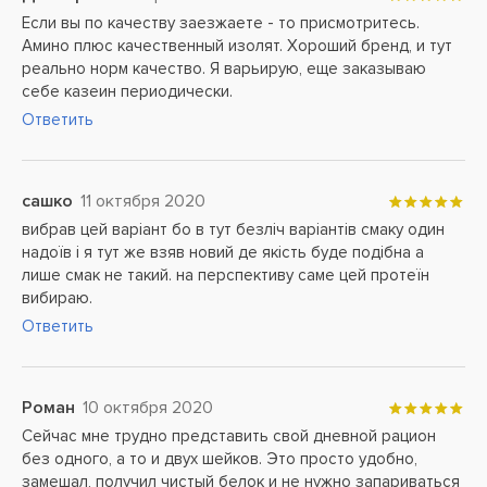
Если вы по качеству заезжаете - то присмотритесь.
Амино плюс качественный изолят. Хороший бренд, и тут
реально норм качество. Я варьирую, еще заказываю
себе казеин периодически.
Ответить
сашко
11 октября 2020
вибрав цей варіант бо в тут безліч варіантів смаку один
надоїв і я тут же взяв новий де якість буде подібна а
лише смак не такий. на перспективу саме цей протеїн
вибираю.
Ответить
Роман
10 октября 2020
Сейчас мне трудно представить свой дневной рацион
без одного, а то и двух шейков. Это просто удобно,
замешал, получил чистый белок и не нужно запариваться