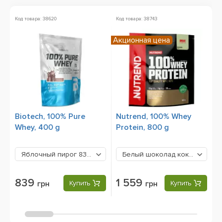
Код товара: 38620
Код товара: 38743
Ко
Акционная цена
А
Biotech, 100% Pure
Nutrend, 100% Whey
B
Whey, 400 g
Protein, 800 g
1
Яблочный пирог
839 грн
Белый шоколад кокос
1559 г
839
1 559
грн
Купить
грн
Купить