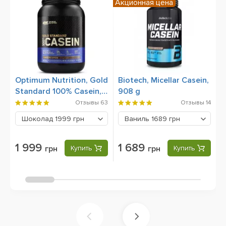
Акционная цена
Optimum Nutrition, Gold
Biotech, Micellar Casein,
S
Standard 100% Casein,
908 g
9
850 g
Отзывы
63
Отзывы
14
Шоколад
1999 грн
Ваниль
1689 грн
1 999
1 689
грн
Купить
грн
Купить