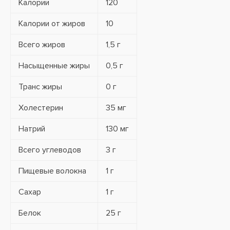
Калории
120
Калории от жиров
10
Всего жиров
1,5 г
Насыщенные жиры
0,5 г
Транс жиры
0 г
Холестерин
35 мг
Натрий
130 мг
Всего углеводов
3 г
Пищевые волокна
1 г
Сахар
1 г
Белок
25 г