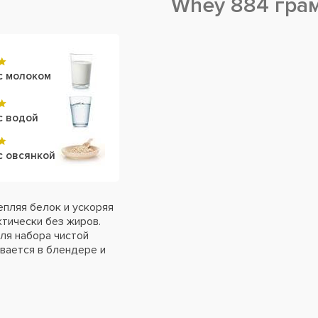
Whey 884 гра
с молоком
с водой
с овсянкой
пляя белок и ускоряя
тически без жиров.
для набора чистой
вается в блендере и