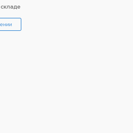
 складе
лении