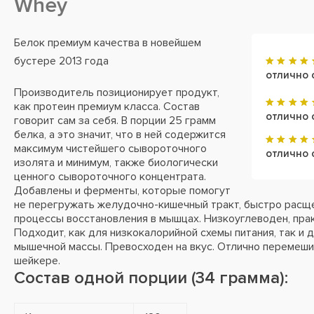
Whey
Белок премиум качества в новейшем
бустере 2013 года
отлично 
Производитель позиционирует продукт,
как протеин премиум класса. Состав
отлично 
говорит сам за себя. В порции 25 грамм
белка, а это значит, что в ней содержится
максимум чистейшего сывороточного
отлично 
изолята и минимум, также биологически
ценного сывороточного концентрата.
Добавлены и ферменты, которые помогут
не перегружать желудочно-кишечный тракт, быстро расще
процессы восстановления в мышцах. Низкоуглеводен, прак
Подходит, как для низкокалорийной схемы питания, так и 
мышечной массы. Превосходен на вкус. Отлично перемеши
шейкере.
Состав одной порции (34 грамма):