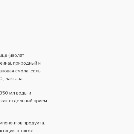
ца (изолят
еина), природный и
новая смола, соль,
., лактаза.
 350 мл воды и
 как отдельный приём
мпонентов продукта.
ктации, а также