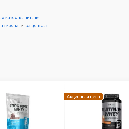
ие качества питания
еин
изолят
и
концентрат
Акционная цена