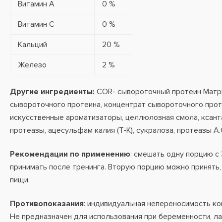
Витамин А
0 %
Витамин С
0 %
Кальций
20 %
Железо
2 %
Другие ингредиенты:
COR- сывороточный протеин Матри
сывороточного протеина, концентрат сывороточного прот
искусственные ароматизаторы, целлюлозная смола, ксанта
протеазы, ацесульфам калия (Т-К), сукралоза, протеазы А.С
Рекомендации по применению
: смешать одну порцию с
принимать после тренинга. Вторую порцию можно принять,
пищи.
Противопоказания
: индивидуальная непереносимость ко
Не предназначен для использования при беременности, ла