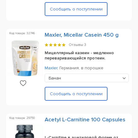
Сообщить о поступлении
Код товара: 32746
Maxler, Micellar Casein 450 g
Отзывы
3
Мицеллярный казеин - медленно
переваривающийся протеин.
Maxler
,
Германия,
в порошке
Банан
Сообщить о поступлении
Код товара: 29750
Acetyl L-Carnitine 100 Сapsules
L-Carnitine в ацетиловой форме от