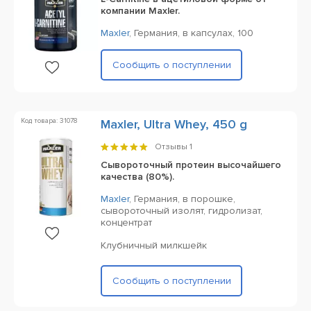
компании Maxler.
Maxler
,
Германия,
в капсулах,
100
Сообщить о поступлении
Код товара: 31078
Maxler, Ultra Whey, 450 g
Отзывы
1
Сывороточный протеин высочайшего
качества (80%).
Maxler
,
Германия,
в порошке,
сывороточный изолят, гидролизат,
концентрат
Клубничный милкшейк
Сообщить о поступлении