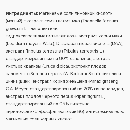
Ингредиенты:
Магниевые соли лимонной кислоты
(магний), экстракт семян пажитника (Trigonella foenum-
graecum L.), наполнитель:
гидроксипропилметилцеллюлоза, экстракт корня маки
(Lepidium meyenii Walp.), D-аспарагиновая кислота (DAA),
экстракт Tribulus terrestris (Tribulus terrestris L.),
стандартизированный на 90% сапонинов, экстракт
листьев крапивы (Urtica dioica), экстракт плодов
пальметто (Serenoa repens (W. Bartram) Small), пиколинат
цинка (цинк), экстракт корня женьшеня (Panax ginseng
C.A. Meyer) стандартизированный по 20% гинзенозидов,
экстракт плодов черного перца (Piper nigrum L.),
стандартизированный по 95% пиперина,
пиридоксаль-5'-фосфат (витамин В6), антислеживатель:
магниевые соли жирных кислот.