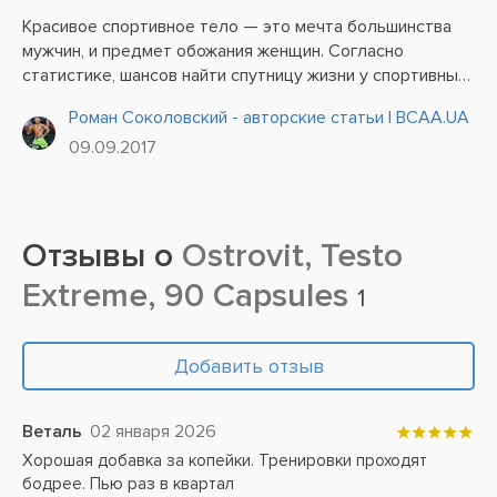
Красивое спортивное тело — это мечта большинства
мужчин, и предмет обожания женщин. Согласно
статистике, шансов найти спутницу жизни у спортивных
мужчин гораздо больше, нежели у людей с обычной
Роман Соколовский - авторские статьи | BCAA.UA
фигурой. Но не только этот аспект заставляет
09.09.2017
огромное количество...
Отзывы о
Ostrovit, Testo
Extreme, 90 Capsules
1
Добавить отзыв
Веталь
02 января 2026
Хорошая добавка за копейки. Тренировки проходят
бодрее. Пью раз в квартал