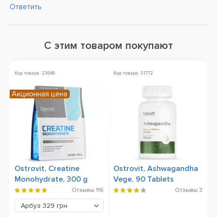
Ответить
С этим товаром покупают
Код товара: 23648
Код товара: 31772
Ко
Акционная цена
Н
Ostrovit, Creatine
Ostrovit, Ashwagandha
B
Monohydrate, 300 g
Vege, 90 Tablets
L
5
Отзывы
116
Отзывы
3
Арбуз
329 грн