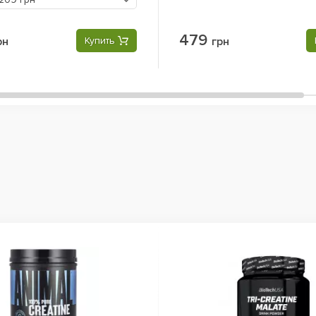
479
рн
Купить
грн