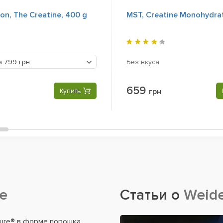
ion, The Creatine, 400 g
MST, Creatine Monohydrat
Без вкуса
а
799 грн
659
Купить
грн
ne
Статьи о
Weider
ure® в форме порошка.