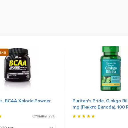
ена
bs, BCAA Xplode Powder,
Puritan's Pride, Ginkgo Bi
mg (Гинкго Билоба), 100 
Release Capsules
Отзывы
276
1209 грн