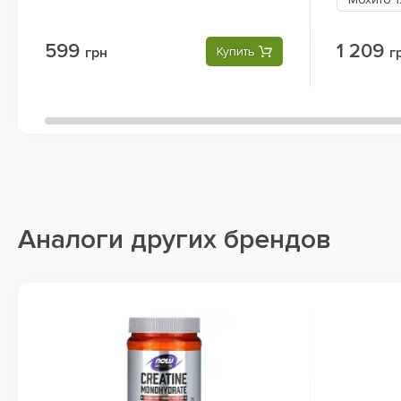
599
1 209
грн
Купить
г
Аналоги других брендов