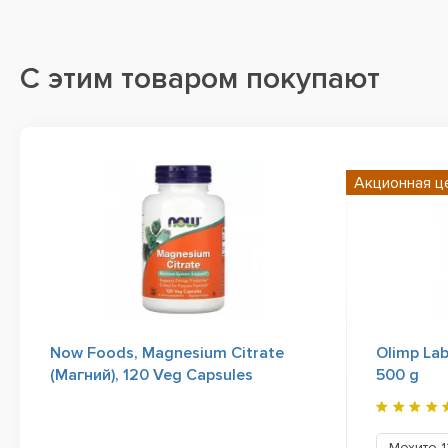
С этим товаром покупают
Акционная ц
Now Foods, Magnesium Citrate
Olimp La
(Магний), 120 Veg Capsules
500 g
Мохито