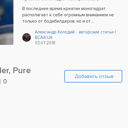
В последнее время креатин моногидрат
располагает к себе огромным вниманием не
только от бодибилдеров, но и от
исследователей сферы питания. Из-за своей
Александр Колодий - авторские статьи |
высокой эффективности и популярности
BCAA.UA
существует огромное количество разных
03.07.2018
авторских методик, часто...
er, Pure
Добавить отзыв
g
0