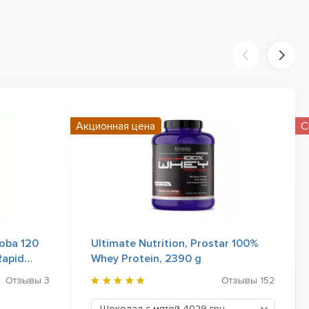
Акционная цена
С
loba 120
Ultimate Nutrition, Prostar 100%
Rapid
Whey Protein, 2390 g
Отзывы
3
Отзывы
152
Шоколад с мятой
4029 грн