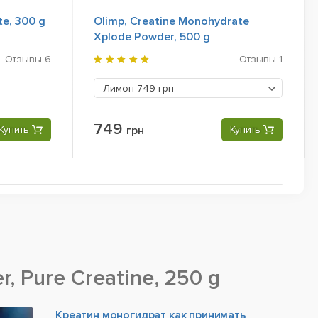
e, 300 g
Olimp, Creatine Monohydrate
Xplode Powder, 500 g
Отзывы
6
Отзывы
1
Лимон
749 грн
749
Купить
грн
Купить
, Pure Creatine, 250 g
Креатин моногидрат как принимать