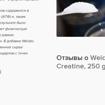
ном содержится в
(АТФ) и, таким
езультате было
ает физическую
в рамках
 В добавке Weider,
менное сырье
ндартом с точки
Отзывы о
Weid
Creatine, 250 
: