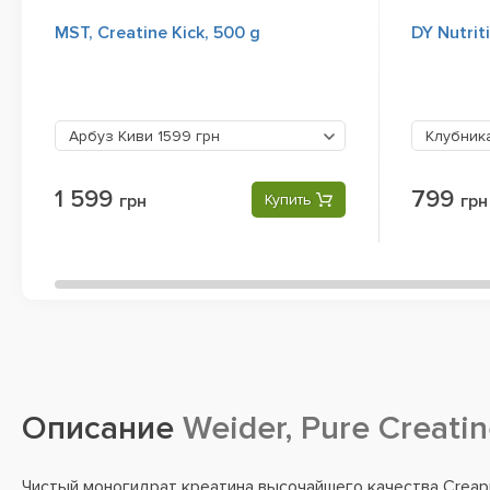
MST, Creatine Kick, 500 g
DY Nutrit
Арбуз Киви
1599 грн
Клубник
1 599
799
грн
Купить
грн
Описание
Weider, Pure Creati
Чистый моногидрат креатина высочайшего качества Creap