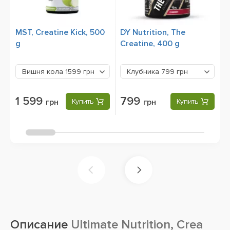
MST, Creatine Kick, 500
DY Nutrition, The
N
g
Creatine, 400 g
g
А
Вишня кола
1599 грн
Клубника
799 грн
1 599
799
грн
Купить
грн
Купить
Описание
Ultimate Nutrition, Crea