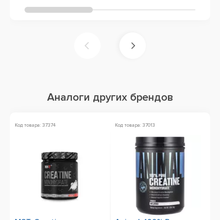
Аналоги других брендов
Код товара: 37374
Код товара: 37013
Ко