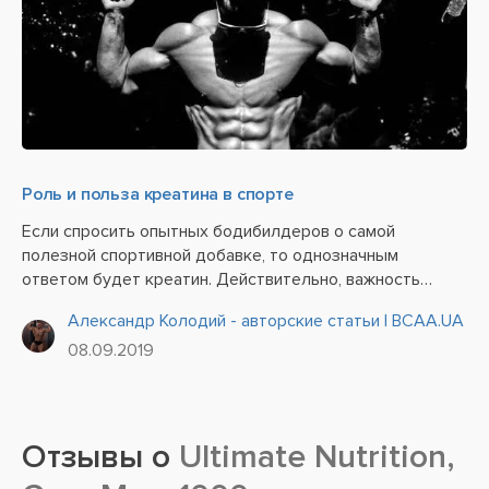
Роль и польза креатина в спорте
Если спросить опытных бодибилдеров о самой
полезной спортивной добавке, то однозначным
ответом будет креатин. Действительно, важность
этого вещества в организме сложно переоценить.
Александр Колодий - авторские статьи | BCAA.UA
Креатин является прародителем дополнительной
08.09.2019
энергии, так необходимой при интенсивных...
Отзывы о
Ultimate Nutrition,