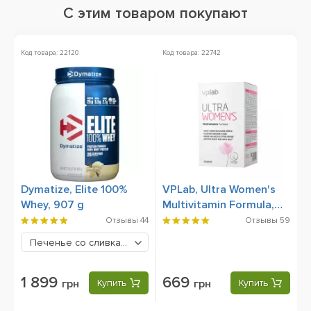
С этим товаром покупают
Код товара: 22120
Код товара: 22742
Ко
А
Dymatize, Elite 100%
VPLab, Ultra Women's
B
Whey, 907 g
Multivitamin Formula,
90 Caplets
Отзывы
44
Отзывы
59
Печенье со сливками
1899 грн
1 899
669
грн
Купить
грн
Купить