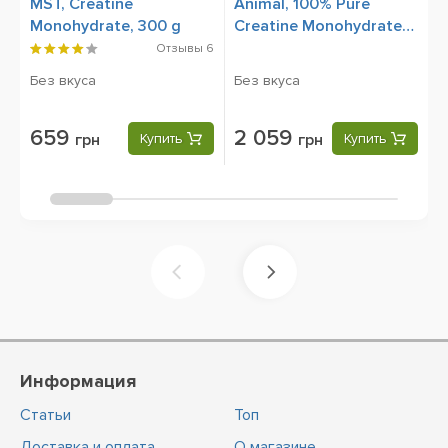
MST, Creatine
Animal, 100% Pure
A
Monohydrate, 300 g
Creatine Monohydrate
C
Powder, 1000 g
P
Отзывы
6
Без вкуса
Без вкуса
Б
659
2 059
грн
Купить
грн
Купить
Информация
Статьи
Топ
Доставка и оплата
О магазине