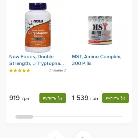
Now Foods, Double
MST, Amino Complex,
N
Strength, L-Tryptophan
300 Pills
1
1000 mg, 60 Tablets
S
Отзывы
2
919
1 539
грн
Купить
грн
Купить