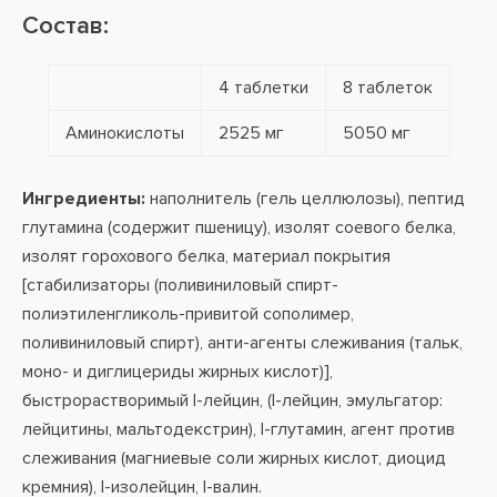
Состав:
4 таблетки
8 таблеток
Аминокислоты
2525 мг
5050 мг
Ингредиенты:
наполнитель (гель целлюлозы), пептид
глутамина (содержит пшеницу), изолят соевого белка,
изолят горохового белка, материал покрытия
[стабилизаторы (поливиниловый спирт-
полиэтиленгликоль-привитой сополимер,
поливиниловый спирт), анти-агенты слеживания (тальк,
моно- и диглицериды жирных кислот)],
быстрорастворимый l-лейцин, (l-лейцин, эмульгатор:
лейцитины, мальтодекстрин), l-глутамин, агент против
слеживания (магниевые соли жирных кислот, диоцид
кремния), l-изолейцин, l-валин.