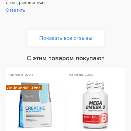
стоят, рекомендую.
Ответить
Показать все отзывы
С этим товаром покупают
Код товара: 23648
Код товара: 22802
Ко
Акционная цена
Ск