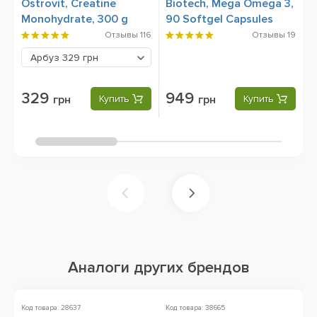
Ostrovit, Creatine
Biotech, Mega Omega 3,
B
Monohydrate, 300 g
90 Softgel Capsules
Отзывы
116
Отзывы
19
Арбуз
329 грн
329
949
грн
Купить
грн
Купить
Аналоги других брендов
Код товара: 28637
Код товара: 38665
Ко