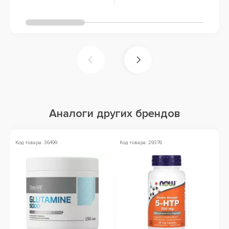
Аналоги других брендов
Код товара: 36499
Код товара: 29376
Ко