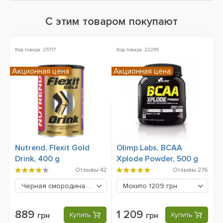
С этим товаром покупают
Код товара: 25717
Код товара: 22245
Ко
Акционная цена
Акционная цена
Nutrend, Flexit Gold
Olimp Labs, BCAA
B
Drink, 400 g
Xplode Powder, 500 g
C
Отзывы
42
Отзывы
276
Черная смородина
889 грн
Мохито
1209 грн
889
1 209
грн
Купить
грн
Купить