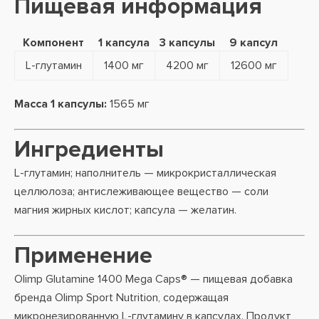
Пищевая информация
Компонент
1 капсула
3 капсулы
9 капсул
L-глутамин
1400 мг
4200 мг
12600 мг
Масса 1 капсулы:
1565 мг
Ингредиенты
L-глутамин; наполнитель — микрокристаллическая
целлюлоза; антислеживающее вещество — соли
магния жирных кислот; капсула — желатин.
Применение
Olimp Glutamine 1400 Mega Caps® — пищевая добавка
бренда Olimp Sport Nutrition, содержащая
микронезированную L-глутамину в капсулах. Продукт