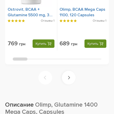
Ostrovit, BCAA +
Olimp, BCAA Mega Caps
O
Glutamine 5500 mg, 300
1100, 120 Capsules
M
Capsules
C
Отзывы
1
Отзывы
1
769
689
грн
Купить
грн
Купить
Описание
Olimp, Glutamine 1400
Mega Caps, Capsules