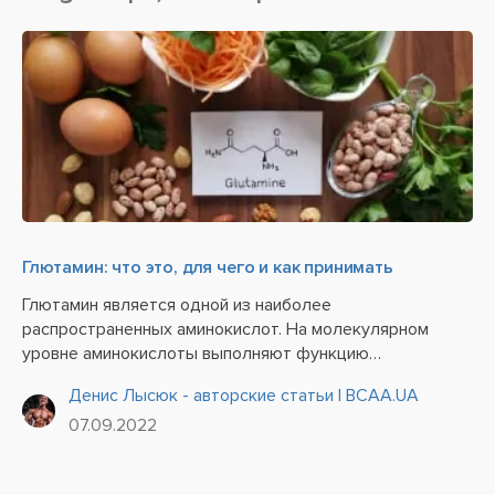
Глютамин: что это, для чего и как принимать
Глютамин является одной из наиболее
распространенных аминокислот. На молекулярном
уровне аминокислоты выполняют функцию
структурных элементов, из которых состоят белки,
Денис Лысюк - авторские статьи | BCAA.UA
входящие в стостав многих клеток и тканей. Они могут
07.09.2022
быть получены как из эндогенных белков, так и...