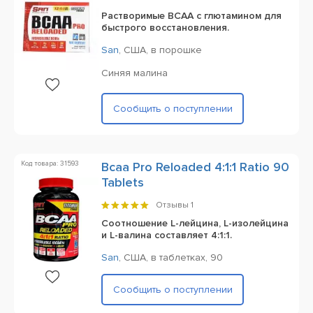
Растворимые BCAA с глютамином для
быстрого восстановления.
San
,
США,
в порошке
Синяя малина
Сообщить о поступлении
Код товара: 31593
Bcaa Pro Reloaded 4:1:1 Ratio 90
Tablets
Отзывы
1
Соотношение L-лейцина, L-изолейцина
и L-валина составляет 4:1:1.
San
,
США,
в таблетках,
90
Сообщить о поступлении