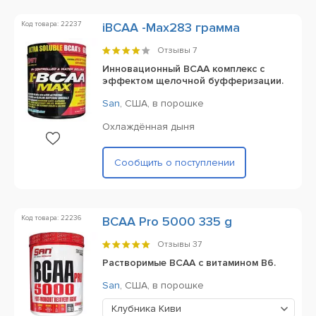
Код товара: 22237
iBCAA -Max283 грамма
Отзывы
7
Инновационный BCAA комплекс с
эффектом щелочной буфферизации.
San
,
США,
в порошке
Охлаждённая дыня
Сообщить о поступлении
Код товара: 22236
BCAA Pro 5000 335 g
Отзывы
37
Растворимые BCAA с витамином B6.
San
,
США,
в порошке
Клубника Киви