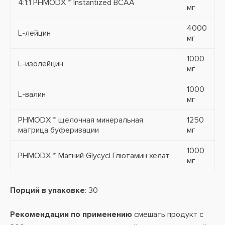
4:1:1 PHMODX ™ Instantized BCAA
мг
4000
L-лейцин
мг
1000
L-изолейцин
мг
1000
L-валин
мг
PHMODX ™ щелочная минеральная
1250
матрица буферизации
мг
1000
PHMODX ™ Магний Glycycl Глютамин хелат
мг
Порций в упаковке
: 30
Рекомендации по применению
смешать продукт с