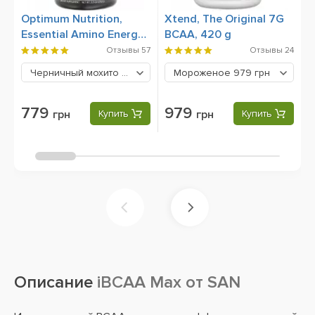
Optimum Nutrition,
Xtend, The Original 7G
B
Essential Amino Energy,
BCAA, 420 g
4
270 грамм
Отзывы
57
Отзывы
24
Черничный мохито
779 грн
Мороженое
979 грн
779
979
грн
Купить
грн
Купить
Описание
iBCAA Max от SAN