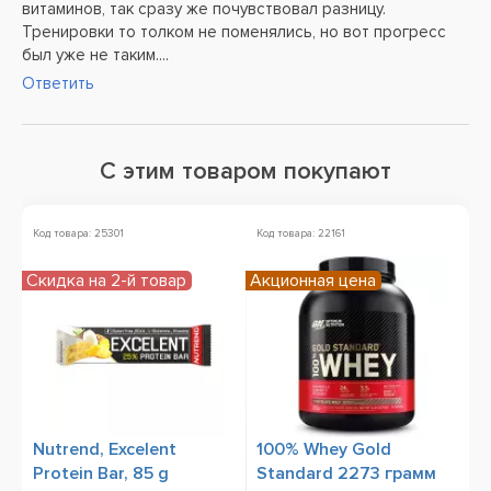
витаминов, так сразу же почувствовал разницу.
Тренировки то толком не поменялись, но вот прогресс
был уже не таким....
Ответить
С этим товаром покупают
Код товара: 25301
Код товара: 22161
Ко
Скидка на 2-й товар
Акционная цена
Nutrend, Excelent
100% Whey Gold
O
Protein Bar, 85 g
Standard 2273 грамм
г