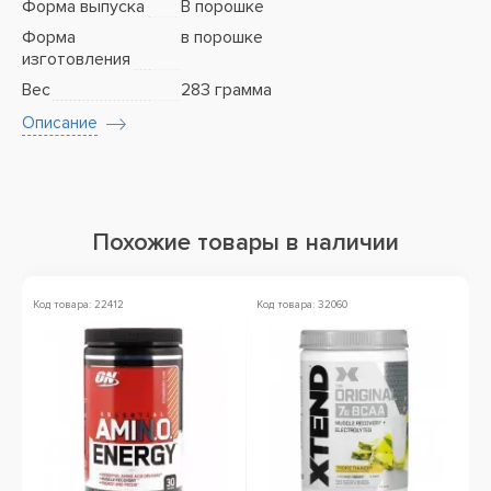
Форма выпуска
В порошке
Форма
в порошке
изготовления
Вес
283 грамма
Описание
Похожие товары в наличии
Код товара: 22412
Код товара: 32060
Ко