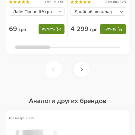
Отзывы
50
Отзывы
523
Лайм Папая
69 грн
Двойной шоколад
4299 грн
69
4 299
грн
Купить
грн
Купить
Аналоги других брендов
Код товара: 23622